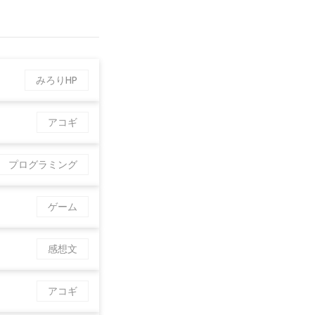
みろりHP
アコギ
プログラミング
ゲーム
感想文
アコギ