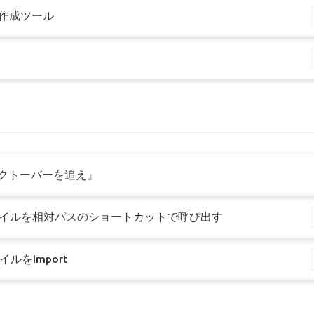
 対話劇作成ツール
・オクトーバーを追え』
うexeファイルを相対パスのショートカットで呼び出す
ァイルをimport