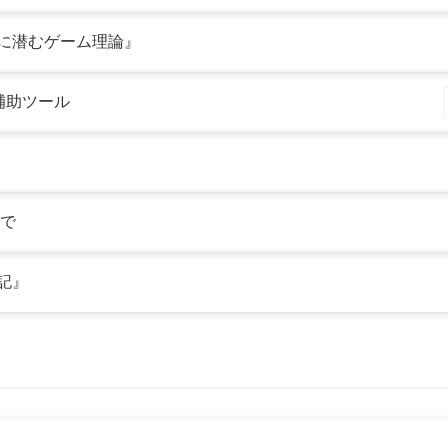
生活に潜むゲーム理論』
ame補助ツール
まで
手記』