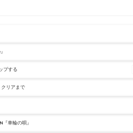
te』
クアップする
」 クリアまで
ICKEN『車輪の唄』