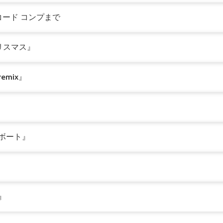
レコード コンプまで
ークリスマス』
emix』
・ボート』
』