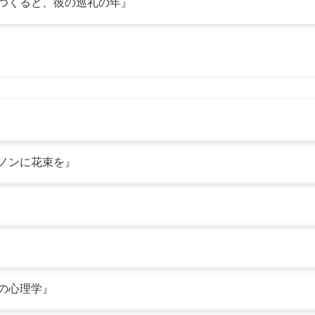
い多崎つくると、彼の巡礼の年』
ャーノンに花束を』
ローの心理学』