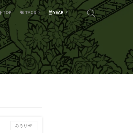
TOP
TAGS
YEAR
みろりHP