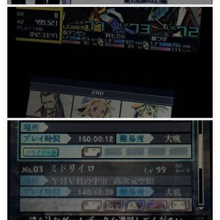
ゲーム
フリーゲーム「beauty bites the beast」
9年前
ゲーム
セブンスドラゴン3 code:VFD クリアまで
9年前