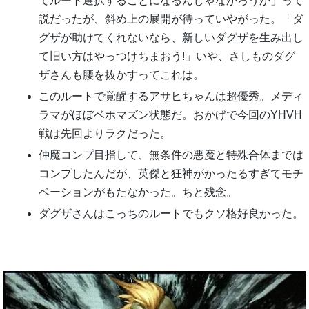
てルート選択することになるんじゃなかろうか」って
説だったが、斜め上の展開が待っていやがった。「ダ
グザが助けてくれないなら、新しいダグザを生み出し
て旧い方はやっつけちまおう!」いや、さしものダグ
ザさんも腰を抜かすってこれは。
このルートで覚醒するアサヒちゃんは超優秀。メディ
ラマがほぼベホマズン状態だ。おかげで今回のYHVH
戦は先回よりラクだった。
仲魔コンプ目指して、無条件の悪魔と特殊合体までは
コンプしたんだが、英傑と狂神がかったるすぎてモチ
ベーションがもたなかった。ちと残念。
ダグザさんはこっちのルートでもクソ格好良かった。