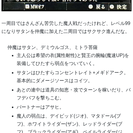
一周目ではさんざん苦労した魔人戦だったけれど、レベル99
になりサタンを仲魔に加えた二周目ではサクサク進んだな。
仲魔はサタン、デミウルゴス、ミトラ菩薩
主人公は希望の衣(属性耐性)と賢王の腕輪(魔速UP)を
装備してひたすら弱点をついていく。
サタンはひたすらコンセントレイト+メギドアーク。
基本的にダメージソースはコイツ。
あとの連中は道具の知恵・攻でターンを稼いだり、バ
フデバフを撃ちこむ。
パートナーはアサヒ。
魔人の弱点は、デイビッド(ジオ)、マタドール(ブ
フ)、ホワイトライダー(ザン)、レッドライダー(ブ
フ)、ブラックライダー(アギ)、ペイルライダー(ジ