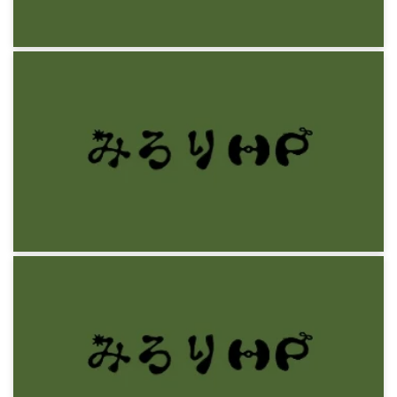
9年前
感想文
神林長平『魂の駆動体』
9年前
感想文
福永武彦『草の花』