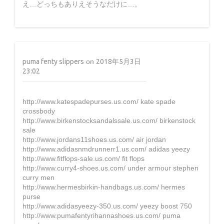
え…どっちもありえそうなだけに…。
puma fenty slippers
on
2018年5月3日
23:02
http://www.katespadepurses.us.com/ kate spade
crossbody
http://www.birkenstocksandalssale.us.com/ birkenstock
sale
http://www.jordans11shoes.us.com/ air jordan
http://www.adidasnmdrunnerr1.us.com/ adidas yeezy
http://www.fitflops-sale.us.com/ fit flops
http://www.curry4-shoes.us.com/ under armour stephen
curry men
http://www.hermesbirkin-handbags.us.com/ hermes
purse
http://www.adidasyeezy-350.us.com/ yeezy boost 750
http://www.pumafentyrihannashoes.us.com/ puma