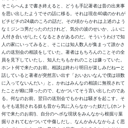
そこらへんまで書き終えると、どうも手記著者は昔の出来事
を思い出したようでその話に移る。それは現在40歳のかれが
ピチピチの24歳のころの話だ。その頃からかれは上述のよう
なミジンコ男だったのだけれど、気分の波のせいか、ふいに
人付き合いがしたくなるときがあるのだ。そういうわけで知
人の家にいってみると、そこには知人数人が集まって誰かさ
んの送別会の相談をしていた。著者はもちろんのことその全
員を見下していたし、知人たちもかれのことは嫌っていた。
ホント何で来たのお前。相談は終わり明日が楽しみだねーと
話していると著者が突然言い出す「おいおいなんで僕は頭数
に入ってないんだい」と。かれはみんなの相談に無視されて
たことが癪に障ったので、むかついてそう言い出したのであ
る。何なのお前。翌日の送別会でもかれは騒ぎを起こす。そ
もそも送別される奴も昔から気に入らなかった奴だし(ホント
何で来たのお前!)、自分のヘボな現状をみんなから根掘り葉
掘りされてむかついて中傷しだし、なんかみんなからよく思