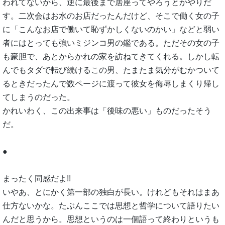
われてないから、逆に最後まで居座ってやろうとかやりだ
す。二次会はお水のお店だったんだけど、そこで働く女の子
に「こんなお店で働いて恥ずかしくないのかい」などと弱い
者にはとっても強いミジンコ男の鑑である。ただその女の子
も豪胆で、あとからかれの家を訪ねてきてくれる。しかし転
んでもタダで転び続けるこの男、たまたま気分がむかついて
るときだったんで数ページに渡って彼女を侮辱しまくり帰し
てしまうのだった。
かれいわく、この出来事は「後味の悪い」ものだったそう
だ。
●
まったく同感だよ!!
いやあ、とにかく第一部の独白が長い。けれどもそれはまあ
仕方ないかな。たぶんここでは思想と哲学について語りたい
んだと思うから。思想というのは一個語って終わりというも