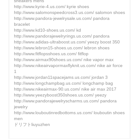
sneakers mens
http://www.kyrie-4.us.com/ kyrie shoes
http://www.salomonspeedcross3.us.com/ salomon shoes
http://www.pandora-jewelrysale.us.com/ pandora
bracelet
http://www.kd10-shoes.us.com/ kd
http://www.pandorajewelryrings.us.com/ pandora
http://www.adidas-ultraboost.us.com/ yeezy boost 350
http://www.lebron15-shoes.us.com/ lebron shoes
http://www.fitflopsshoes.us.com/ fitflop
http://www.airmax90shoes.us.com/ nike vapor max
http://www.nikeairvapormaxflyknit.us.com/ nike air force
1
http://www.jordan11spacejams.us.com/ jordan 3
http://www.longchampbag.us.com/ longchamp bag
http://www.nikeairmax-90.us.com/ nike air max 2017
http://www.yeezyboost350shoes.us.com/ yeezy
http://www.pandorajewelryscharms.us.com/ pandora
jewelry
http://www.louboutinredbottoms.us.com/ louboutin shoes
men
ドリフトliuyuzhen