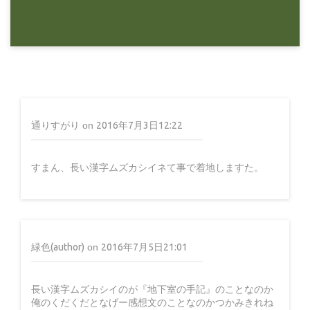
9年前
感想文
ホーガン『星を継ぐもの』
通りすがり
on
2016年7月3日12:22
すまん、長い漢字ムズカシイネて事で着地しますた。
9年前
緑色(author)
on
2016年7月5日21:01
長い漢字ムズカシイのが『地下室の手記』のことなのか
俺のくだくだとなげー感想文のことなのかつかみきれね