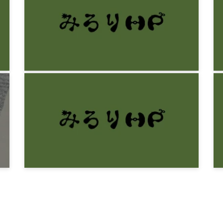
みろりHP
人は石である
9年前
みろりHP
2015年総集編