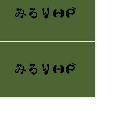
みろりHP
一日一食の実践結果
9年前
みろりHP
緑ライフハック