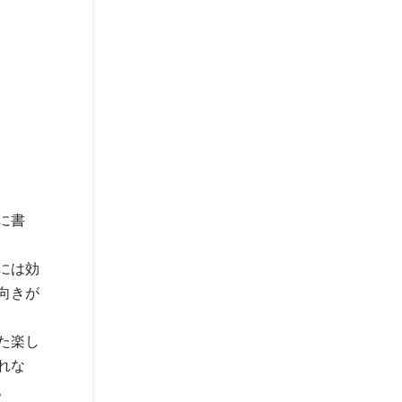
に書
には効
向きが
た楽し
れな
。