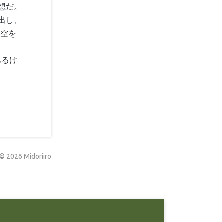
想だ。
出し、
だ空を
あるけ
©
2026
Midoriiro