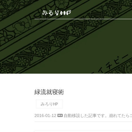
緑流就寝術
みろりHP
2016-01-12
自動移設した記事です。崩れてたら