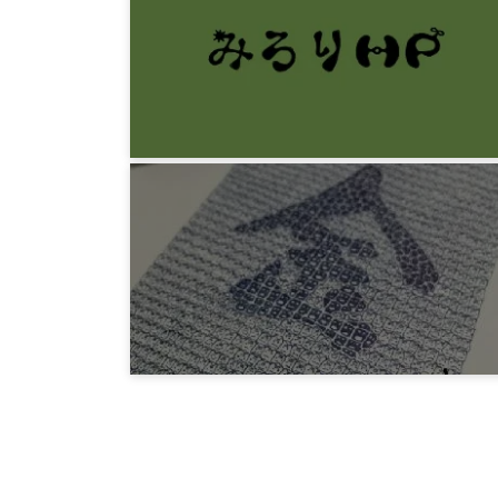
みろりHP
人は多面体である
9年前
みろりHP
年賀状2016