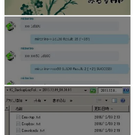
プログラミング
Python SkypeBot最小構成版
9年前
プログラミング
Python ダイスロール用SkypeBot0.3 CoCシステ
ム対応