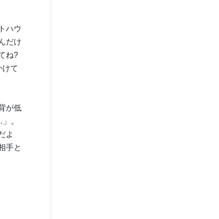
トハウ
んだけ
てね?
かけて
背が低
…」。
だよ
相手と