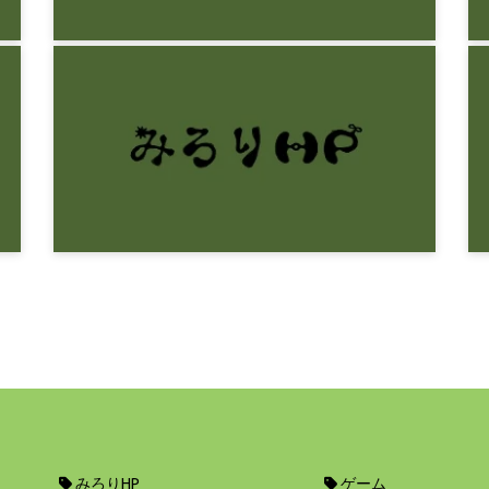
感想文
ダニエル・キイス『アルジャーノンに
花束を』
9年前
感想文
ホーガン『ミクロ・パーク』
9年前
みろりHP
ゲーム