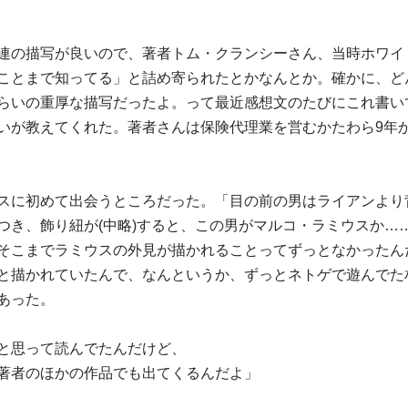
連の描写が良いので、著者トム・クランシーさん、当時ホワイ
ことまで知ってる」と詰め寄られたとかなんとか。確かに、ど
らいの重厚な描写だったよ。って最近感想文のたびにこれ書い
いが教えてくれた。著者さんは保険代理業を営むかたわら9年
スに初めて出会うところだった。「目の前の男はライアンより
つき、飾り紐が(中略)すると、この男がマルコ・ラミウスか…
そこまでラミウスの外見が描かれることってずっとなかったん
と描かれていたんで、なんというか、ずっとネトゲで遊んでた
あった。
と思って読んでたんだけど、
著者のほかの作品でも出てくるんだよ」