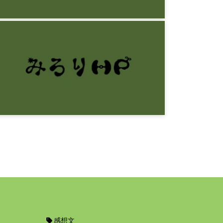
感想文
西尾維新『悲鳴伝』
9年前
感想文
ドストエフスキー『地下室の手記』
10年前
感想文