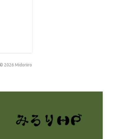
©
2026
Midoriiro