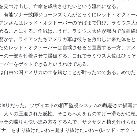
を見つけ出し、亡命を成功させたいという流れになる。
、有能ソナー技師ジョーンズくんがとっくにレッド・オクトー
アンさんはレッド・オクトーバーのそばまで飛び、ラミウス大
めることにする。作戦はこうだ。ラミウス大佐が艦内で放射線
驚かす。ライアンたちアメリカ軍は彼らを救出しに来た体をと
ためレッド・オクトーバーは自壊させると宣言する一方、アメ
ーの一部を付着させて爆破する。これでラミウス大佐はひっそ
ーバーをゲットできるというわけである。
は自由の国アメリカの土を踏むことが叶ったのである。めでた
disりだった。ソヴィエトの相互監視システムの醜悪さの描写
、人々の圧迫された感性、そこらへんをものすげー滑らかに植
ャラの喋りも快い進み方をするんで、サクサクと植え付けられ
ソナーをすり抜けたいわ～超すり抜けたいわ～(レッド・オクト