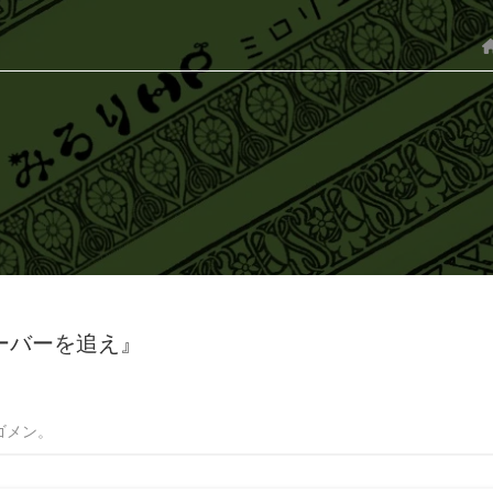
ーバーを追え』
ゴメン。