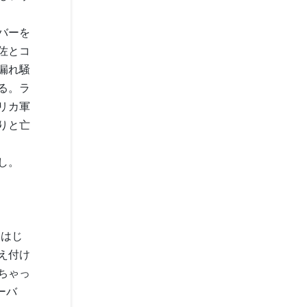
バーを
佐とコ
漏れ騒
る。ラ
リカ軍
りと亡
し。
にはじ
え付け
ちゃっ
ーバ