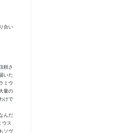
り合い
信頼さ
届いた
ラミウ
大量の
わけで
なんだ
ミウス
もソヴ