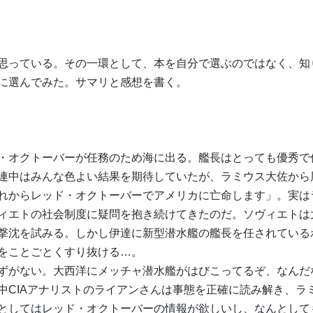
思っている。その一環として、本を自分で選ぶのではなく、知
に選んでみた。サマリと感想を書く。
・オクトーバーが任務のため海に出る。艦長はとっても優秀で
連中はみんな色よい結果を期待していたが、ラミウス大佐から
れからレッド・オクトーバーでアメリカに亡命します」。実は
ィエトの社会制度に疑問を抱き続けてきたのだ。ソヴィエトは
撃沈を試みる。しかし伊達に新型潜水艦の艦長を任されている
をことごとくすり抜ける…。
ずがない。大西洋にメッチャ潜水艦がはびこってるぞ、なんだ
中CIAアナリストのライアンさんは事態を正確に読み解き、ラ
としてはレッド・オクトーバーの情報が欲しいし、なんとして