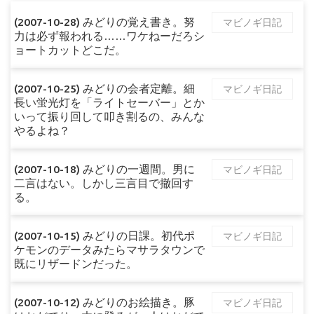
(2007-10-28) みどりの覚え書き。努
マビノギ日記
力は必ず報われる……ワケねーだろシ
ョートカットどこだ。
(2007-10-25) みどりの会者定離。細
マビノギ日記
長い蛍光灯を「ライトセーバー」とか
いって振り回して叩き割るの、みんな
やるよね？
(2007-10-18) みどりの一週間。男に
マビノギ日記
二言はない。しかし三言目で撤回す
る。
(2007-10-15) みどりの日課。初代ポ
マビノギ日記
ケモンのデータみたらマサラタウンで
既にリザードンだった。
(2007-10-12) みどりのお絵描き。豚
マビノギ日記