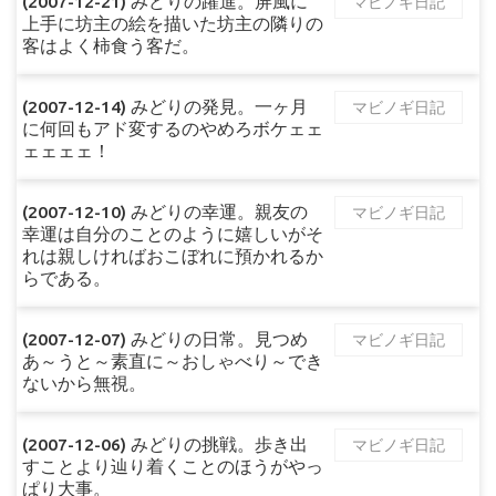
(2007-12-21) みどりの躍進。屏風に
マビノギ日記
上手に坊主の絵を描いた坊主の隣りの
客はよく柿食う客だ。
(2007-12-14) みどりの発見。一ヶ月
マビノギ日記
に何回もアド変するのやめろボケェェ
ェェェェ！
(2007-12-10) みどりの幸運。親友の
マビノギ日記
幸運は自分のことのように嬉しいがそ
れは親しければおこぼれに預かれるか
らである。
(2007-12-07) みどりの日常。見つめ
マビノギ日記
あ～うと～素直に～おしゃべり～でき
ないから無視。
(2007-12-06) みどりの挑戦。歩き出
マビノギ日記
すことより辿り着くことのほうがやっ
ぱり大事。