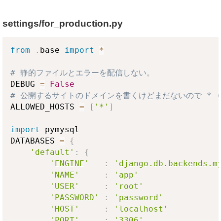
settings/for_production.py
from
.
base 
import
*
# 静的ファイルとエラーを配信しない。
DEBUG 
=
False
# 公開するサイトのドメインを書くけどまだないので * 
ALLOWED_HOSTS 
=
[
'*'
]
import
 pymysql

DATABASES 
=
{
'default'
:
{
'ENGINE'
:
'django.db.backends.m
'NAME'
:
'app'
'USER'
:
'root'
'PASSWORD'
:
'password'
'HOST'
:
'localhost'
'PORT'
:
'3306'