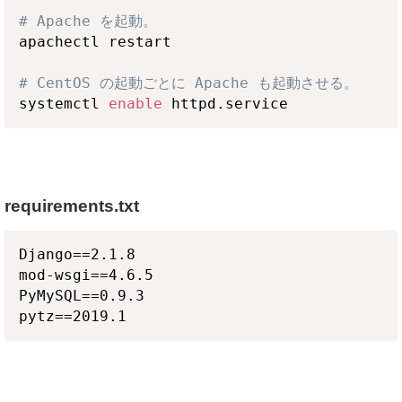
# Apache を起動。
apachectl restart

# CentOS の起動ごとに Apache も起動させる。
systemctl 
enable
requirements.txt
Django==2.1.8

mod-wsgi==4.6.5

PyMySQL==0.9.3
