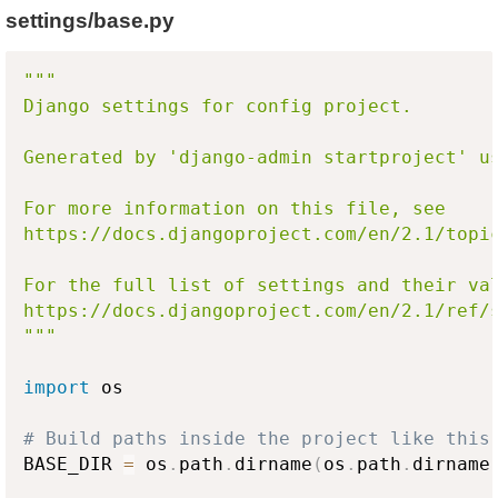
settings/base.py
"""

Django settings for config project.

Generated by 'django-admin startproject' us
For more information on this file, see

https://docs.djangoproject.com/en/2.1/topic
For the full list of settings and their val
https://docs.djangoproject.com/en/2.1/ref/s
"""
import
 os

# Build paths inside the project like this
BASE_DIR 
=
 os
.
path
.
dirname
(
os
.
path
.
dirname