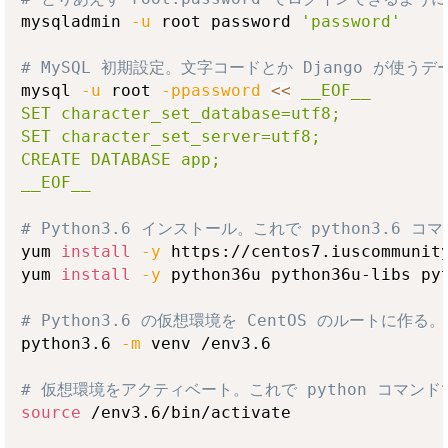
mysqladmin 
-u
 root password 
'password'
# MySQL 初期設定。文字コードとか Django が使う
mysql 
-u
 root 
-ppassword
<<
__EOF__

SET character_set_database=utf8;

SET character_set_server=utf8;

CREATE DATABASE app;

__EOF__
# Python3.6 インストール。これで python3.6
yum 
install
-y
 https://centos7.iuscommunity
yum 
install
-y
 python36u python36u-libs pyt
# Python3.6 の仮想環境を CentOS のルートに作る。
python3.6 
-m
 venv /env3.6

# 仮想環境をアクティベート。これで python コマンド
source
 /env3.6/bin/activate
