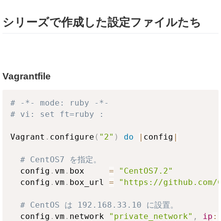
シリーズで作成した設定ファイルたち
Vagrantfile
# -*- mode: ruby -*-
# vi: set ft=ruby :
Vagrant
.
configure
(
"2"
)
do
|
config
|
# CentOS7 を指定。
  config
.
vm
.
box     
=
"CentOS7.2"
  config
.
vm
.
box_url 
=
"https://github.com/
# CentOS は 192.168.33.10 に設置。
  config
.
vm
.
network 
"private_network"
,
ip
: