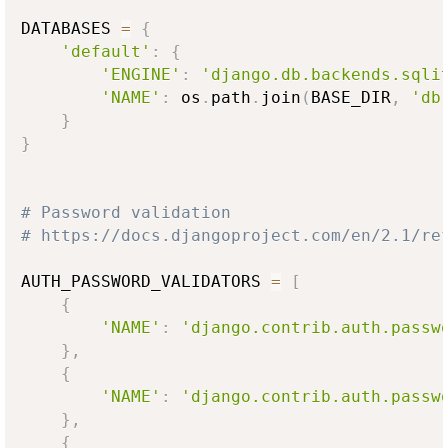
DATABASES 
=
{
'default'
:
{
'ENGINE'
:
'django.db.backends.sqli
'NAME'
:
 os
.
path
.
join
(
BASE_DIR
,
'db
}
}
# Password validation
# https://docs.djangoproject.com/en/2.1/re
AUTH_PASSWORD_VALIDATORS 
=
[
{
'NAME'
:
'django.contrib.auth.passw
}
,
{
'NAME'
:
'django.contrib.auth.passw
}
,
{