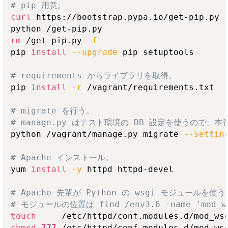
# pip 用意。
curl
 https://bootstrap.pypa.io/get-pip.py 
rm
 /get-pip.py 
-f
pip 
install
--upgrade
 pip setuptools

# requirements からライブラリを取得。
pip 
install
-r
 /vagrant/requirements.txt

# migrate を行う。
# manage.py はテスト環境の DB 設定を使うので
python /vagrant/manage.py migrate 
--settin
# Apache インストール。
yum 
install
-y
 httpd httpd-devel

# Apache 先輩が Python の wsgi モジュールを
# モジュールの位置は find /env3.6 -name 'mod_
touch
chmod
777