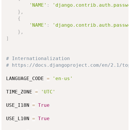
'NAME'
:
'django.contrib.auth.passw
}
,
{
'NAME'
:
'django.contrib.auth.passw
}
,
]
# Internationalization
# https://docs.djangoproject.com/en/2.1/to
LANGUAGE_CODE 
=
'en-us'
TIME_ZONE 
=
'UTC'
USE_I18N 
=
True
USE_L10N 
=
True