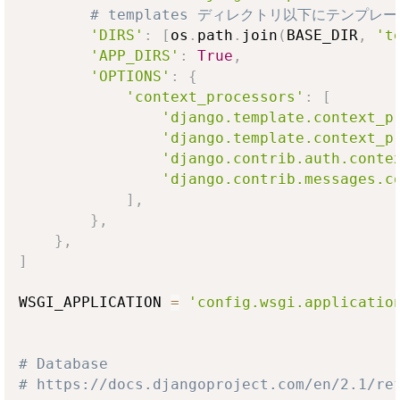
# templates ディレクトリ以下にテンプ
'DIRS'
:
[
os
.
path
.
join
(
BASE_DIR
,
't
'APP_DIRS'
:
True
,
'OPTIONS'
:
{
'context_processors'
:
[
'django.template.context_p
'django.template.context_p
'django.contrib.auth.conte
'django.contrib.messages.c
]
,
}
,
}
,
]
WSGI_APPLICATION 
=
'config.wsgi.applicatio
# Database
# https://docs.djangoproject.com/en/2.1/re