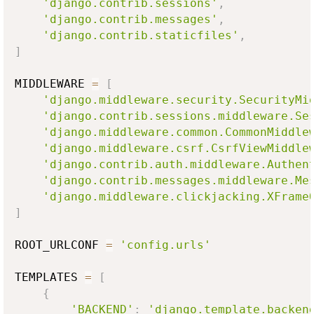
'django.contrib.sessions'
,
'django.contrib.messages'
,
'django.contrib.staticfiles'
,
]
MIDDLEWARE 
=
[
'django.middleware.security.SecurityMi
'django.contrib.sessions.middleware.Se
'django.middleware.common.CommonMiddle
'django.middleware.csrf.CsrfViewMiddle
'django.contrib.auth.middleware.Authen
'django.contrib.messages.middleware.Me
'django.middleware.clickjacking.XFrame
]
ROOT_URLCONF 
=
'config.urls'
TEMPLATES 
=
[
{
'BACKEND'
:
'django.template.backen