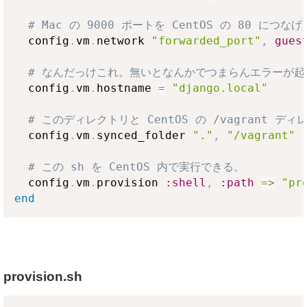
# Mac の 9000 ポートを CentOS の 80 につな
  config
.
vm
.
network 
"forwarded_port"
,
gues
# なんだっけこれ。無いとなんかでつまらんエラーが起
  config
.
vm
.
hostname 
=
"django.local"
# このディレクトリと CentOS の /vagrant 
  config
.
vm
.
synced_folder 
"."
,
"/vagrant"
# この sh を CentOS 内で実行できる。
  config
.
vm
.
provision 
:shell
,
:path
=>
"pr
end
provision.sh