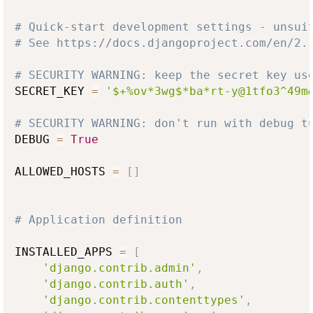
# Quick-start development settings - unsui
# See https://docs.djangoproject.com/en/2.
# SECURITY WARNING: keep the secret key us
SECRET_KEY 
=
'$+%ov*3wg$*ba*rt-y@1tfo3^49m
# SECURITY WARNING: don't run with debug t
DEBUG 
=
True
ALLOWED_HOSTS 
=
[
]
# Application definition
INSTALLED_APPS 
=
[
'django.contrib.admin'
,
'django.contrib.auth'
,
'django.contrib.contenttypes'
,