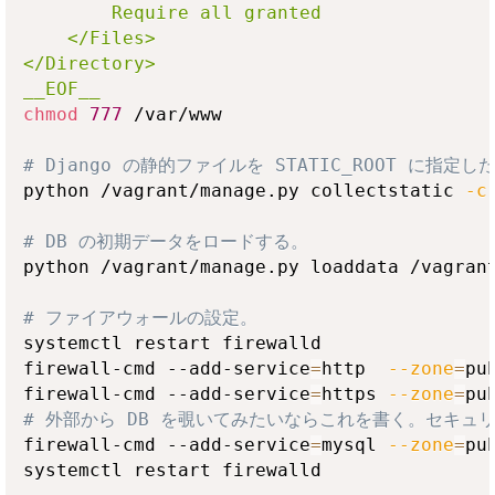
        Require all granted

    </Files>

</Directory>

__EOF__
chmod
777
 /var/www

# Django の静的ファイルを STATIC_ROOT に指
python /vagrant/manage.py collectstatic 
-c
# DB の初期データをロードする。
python /vagrant/manage.py loaddata /vagran
# ファイアウォールの設定。
systemctl restart firewalld

firewall-cmd --add-service
=
http  
--zone
=
pu
firewall-cmd --add-service
=
https 
--zone
=
pu
# 外部から DB を覗いてみたいならこれを書く。セキュ
firewall-cmd --add-service
=
mysql 
--zone
=
pu
systemctl restart firewalld
