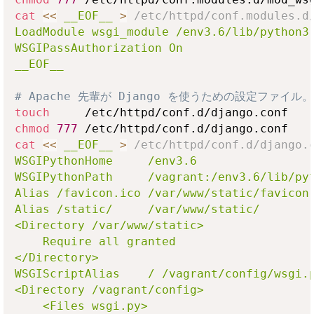
cat
<<
__EOF__
>
 /etc/httpd/conf.modules.d
LoadModule wsgi_module /env3.6/lib/python3.
WSGIPassAuthorization On

__EOF__
# Apache 先輩が Django を使うための設定ファイル。
touch
chmod
777
cat
<<
__EOF__
>
 /etc/httpd/conf.d/django.
WSGIPythonHome     /env3.6

WSGIPythonPath     /vagrant:/env3.6/lib/pyt
Alias /favicon.ico /var/www/static/favicon.
Alias /static/     /var/www/static/

<Directory /var/www/static>

    Require all granted

</Directory>

WSGIScriptAlias    / /vagrant/config/wsgi.p
<Directory /vagrant/config>

    <Files wsgi.py>
