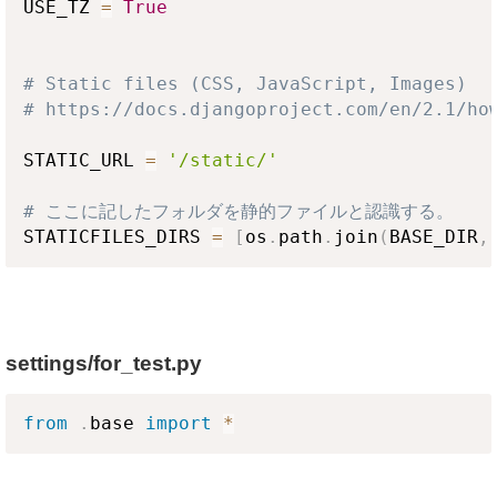
USE_TZ 
=
True
# Static files (CSS, JavaScript, Images)
# https://docs.djangoproject.com/en/2.1/ho
STATIC_URL 
=
'/static/'
# ここに記したフォルダを静的ファイルと認識する。
STATICFILES_DIRS 
=
[
os
.
path
.
join
(
BASE_DIR
,
settings/for_test.py
from
.
base 
import
*