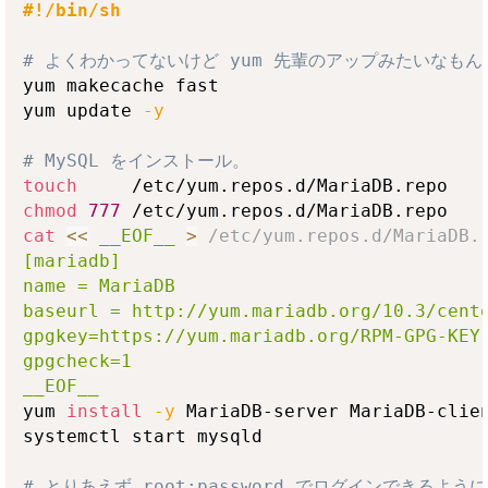
#!/bin/sh
# よくわかってないけど yum 先輩のアップみたいなもん
yum makecache fast

yum update 
-y
# MySQL をインストール。
touch
chmod
777
cat
<<
__EOF__
>
 /etc/yum.repos.d/MariaDB.
[mariadb]

name = MariaDB

baseurl = http://yum.mariadb.org/10.3/cento
gpgkey=https://yum.mariadb.org/RPM-GPG-KEY-
gpgcheck=1

__EOF__
yum 
install
-y
 MariaDB-server MariaDB-clien
systemctl start mysqld

# とりあえず root:password でログインできるよう