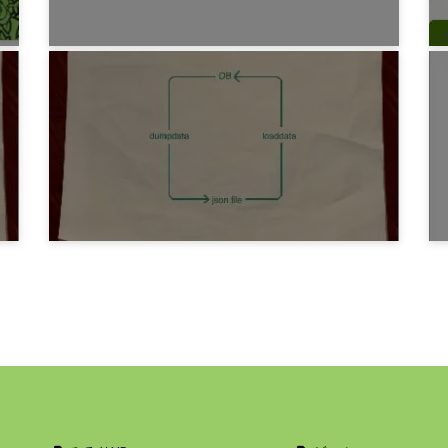
プログラミング
ページネーション・ノート
7年前
プログラミング
DjangoNote 11 DB 初期値、マスタデー
タ登録
6年前