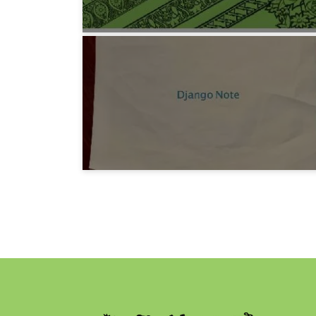
プログラミング
みろりHP v3.5
6年前
プログラミング
DjangoNote まとめ
6年前