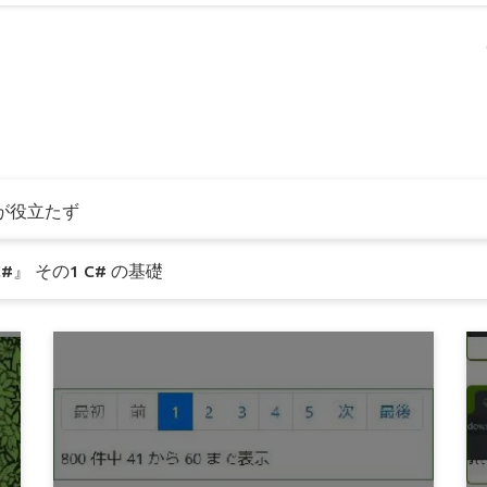
ディタが役立たず
グ C#』 その1 C# の基礎