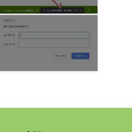
プログラミング
Javascript 突然誘惑してくるタイトル
6年前
プログラミング
DjangoNote 10 ベーシック認証
6年前