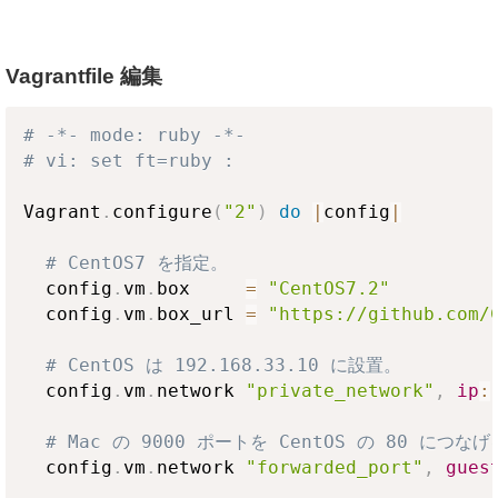
Vagrantfile 編集
# -*- mode: ruby -*-
# vi: set ft=ruby :
Vagrant
.
configure
(
"2"
)
do
|
config
|
# CentOS7 を指定。
  config
.
vm
.
box     
=
"CentOS7.2"
  config
.
vm
.
box_url 
=
"https://github.com/
# CentOS は 192.168.33.10 に設置。
  config
.
vm
.
network 
"private_network"
,
ip
:
# Mac の 9000 ポートを CentOS の 80 につな
  config
.
vm
.
network 
"forwarded_port"
,
gues