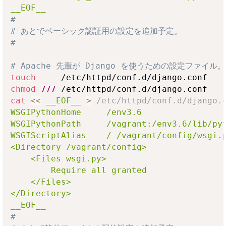
__EOF__
# 
# あとでベーシック認証用の設定を追加予定。
# 
# Apache 先輩が Django を使うための設定ファイル。
touch
chmod
777
cat
<<
__EOF__
>
 /etc/httpd/conf.d/django.
WSGIPythonHome     /env3.6

WSGIPythonPath     /vagrant:/env3.6/lib/pyt
WSGIScriptAlias    / /vagrant/config/wsgi.p
<Directory /vagrant/config>

    <Files wsgi.py>

        Require all granted

    </Files>

</Directory>

__EOF__
# 