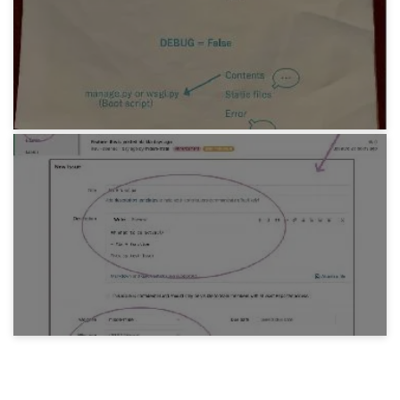
みろりHP v3.3
6年前
プログラミング
DjangoNote 3 設定ファイルを複数つくる
6年前
プログラミング