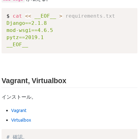
$ 
cat
<<
__EOF__
>
 requirements.txt
Django==2.1.8

mod-wsgi==4.6.5

pytz==2019.1

__EOF__
Vagrant, Virtualbox
インストール。
Vagrant
Virtualbox
# 確認。