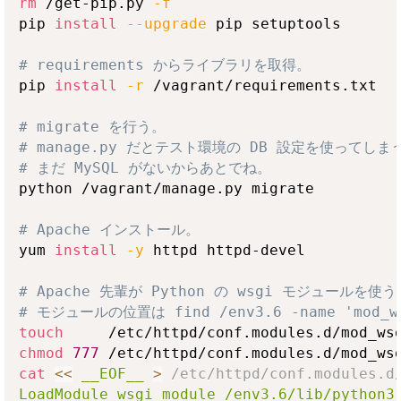
rm
 /get-pip.py 
-f
pip 
install
--upgrade
 pip setuptools

# requirements からライブラリを取得。
pip 
install
-r
 /vagrant/requirements.txt

# migrate を行う。
# manage.py だとテスト環境の DB 設定を使っ
# まだ MySQL がないからあとでね。
python /vagrant/manage.py migrate

# Apache インストール。
yum 
install
-y
 httpd httpd-devel

# Apache 先輩が Python の wsgi モジュールを
# モジュールの位置は find /env3.6 -name 'mod_
touch
chmod
777
cat
<<
__EOF__
>
 /etc/httpd/conf.modules.d
LoadModule wsgi_module /env3.6/lib/python3.