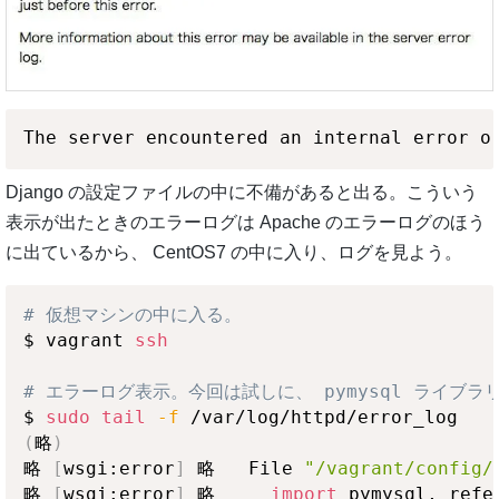
Django の設定ファイルの中に不備があると出る。こういう
表示が出たときのエラーログは Apache のエラーログのほう
に出ているから、 CentOS7 の中に入り、ログを見よう。
# 仮想マシンの中に入る。
$ vagrant 
ssh
# エラーログ表示。今回は試しに、 pymysql ライブラリ
$ 
sudo
tail
-f
(
略
)
略 
[
wsgi:error
]
 略   File 
"/vagrant/config/
略 
[
wsgi:error
]
 略     
import
 pymysql, refe