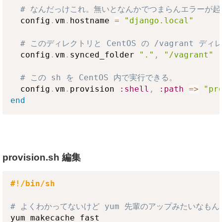
# なんだっけこれ。無いとなんかでつまらんエラーが起
  config
.
vm
.
hostname 
=
"django.local"
# このディレクトリと CentOS の /vagrant 
  config
.
vm
.
synced_folder 
"."
,
"/vagrant"
# この sh を CentOS 内で実行できる。
  config
.
vm
.
provision 
:shell
,
:path
=>
"pr
end
provision.sh 編集
#!/bin/sh
# よくわかってないけど yum 先輩のアップみたいなもん
yum makecache fast
