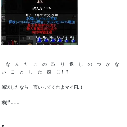
な ん だ こ の 取 り 返 し の つ か な
い こ と し た 感 じ！？
郵送したなら一言いってくれよマイFL！
動揺……
●