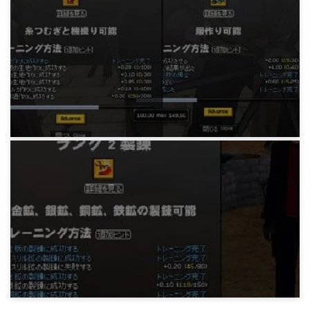
みどりの覚え書き。聞かぬは一生の恥。
18年前
マビノギ日記
みどりの生産ライフ。賢明＆器用タイトル。
19年前