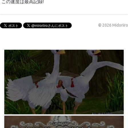
この速度は最高記録!
©
2026
Midoriiro
マビノギ日記