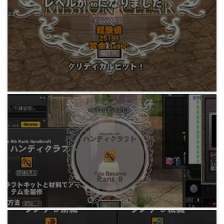
みどりの労働。片手間でやってた生産系が上が
ってると嬉しくね？
18年前
マビノギ日記
みどりの覚え書き。そこのきみ、半神化のラン
クアップ忘れてね？
18年前
マビノギ日記