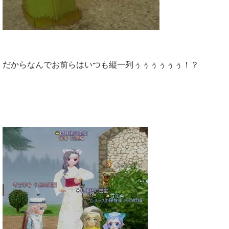
だからなんでお前らはいつも縦一列ぅぅぅぅぅぅ！？