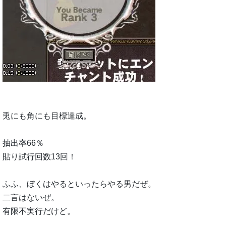
兎にも角にも目標達成。
抽出率66％
貼り試行回数13回！
ふふ、ぼくはやるといったらやる男だぜ。
二言はないぜ。
有限不実行だけど。