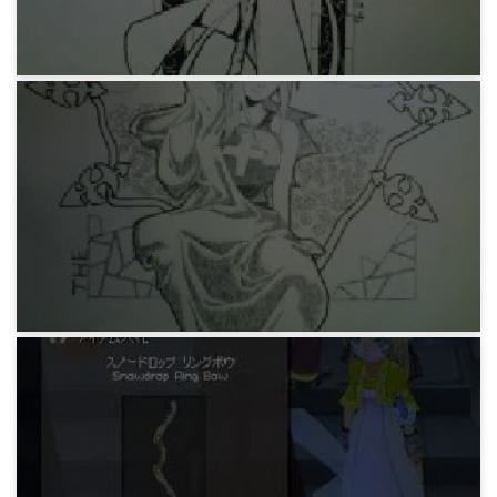
18年前
マビノギ日記
みどりのお絵描き。趣味のない人生なんてカラ
シのない固焼きそばみてーなモン。
18年前
マビノギ日記
みどりのお絵描き。辞書っていうよりディクシ
ョナリィのがカッコイイ。英語ってズルい。