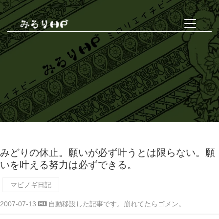
みどりの休止。願いが必ず叶うとは限らない。願
いを叶える努力は必ずできる。
マビノギ日記
2007-07-13
自動移設した記事です。崩れてたらゴメン。