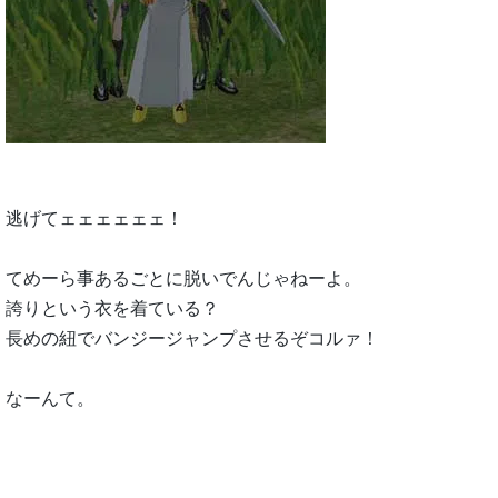
逃げてェェェェェェ！
てめーら事あるごとに脱いでんじゃねーよ。
誇りという衣を着ている？
長めの紐でバンジージャンプさせるぞコルァ！
なーんて。