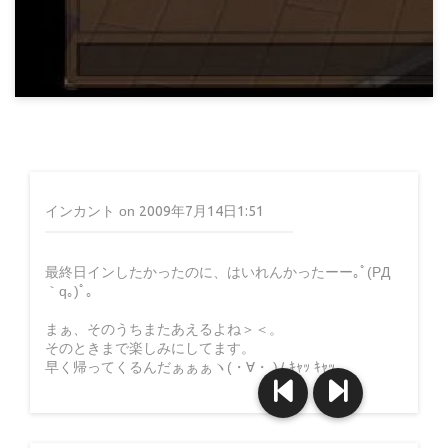
18年前
マビノギ日記
みどりの覚え書き。不幸自慢をする大人にはな
インカント
on
2009年7月14日1:51
るな。スマートに生きろスマートに。
最終日インしたかったのに、はいれんかったーー｡ﾟ(PД
｀q｡)ﾟ｡
19年前
まぁ、そのうちまたあえるよね＞＜。
そのときまで楽しみにしてます。
早く帰ってくるんだぁぁぁヽ(・∀・ )ﾉ ｷｬｯ ｷｬｯ