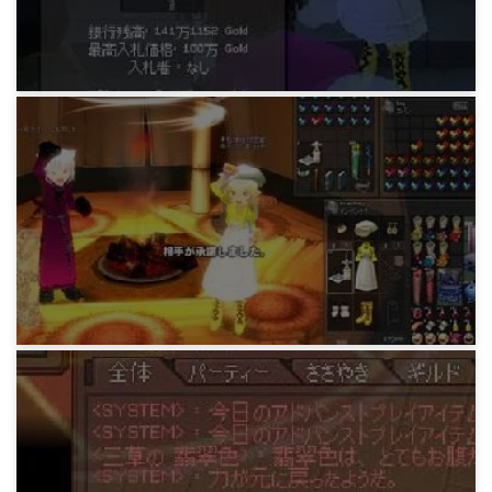
18年前
マビノギ日記
みどりの週末。男は3まで数えられればいい。
18年前
マビノギ日記
みどりの進行度。ぼくが神を信じないのは、努
力が実ることを知っているからだ。