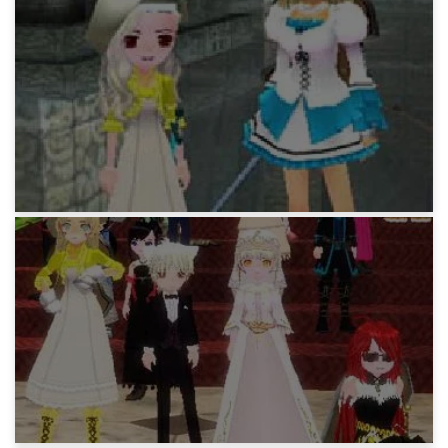
マビノギ日記
みどりの志向。ペッカ狂のタイトルがわかりま
した。
19年前
マビノギ日記
みどりの覚え書き。最初ノリ悪いのに実際始ま
るとノリノリになる奴っているよね。
18年前