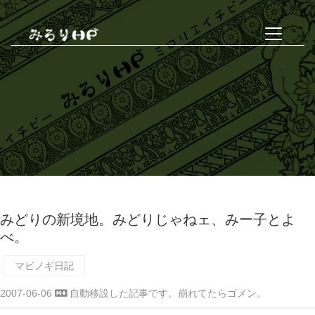
みどりの新境地。みどりじゃねェ、みー子とよ
べ。
マビノギ日記
2007-06-06
自動移設した記事です。崩れてたらゴメン。