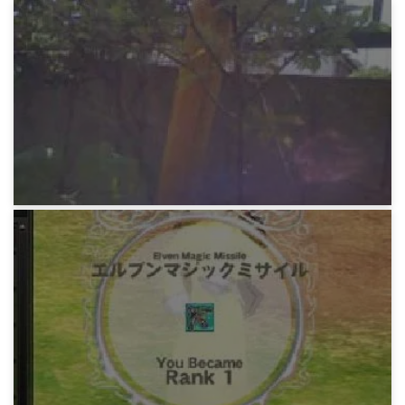
マビノギ日記
みどりの祝辞。ゴーストのFBLは前途を祝すク
ラッカー。
18年前
マビノギ日記
みどりの野次馬精神。段々このブログもぼく色
に染まっていく……
19年前