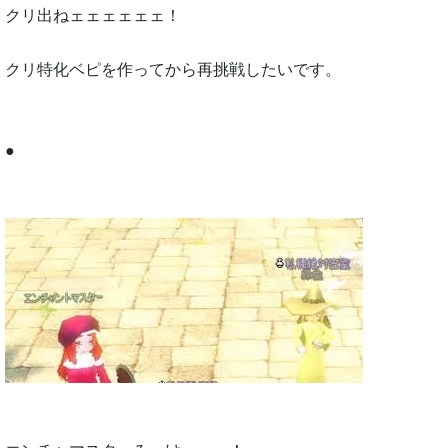
クリ出ねェェェェェェ！
クリ特化ベピを作ってから再挑戦したいです。
●