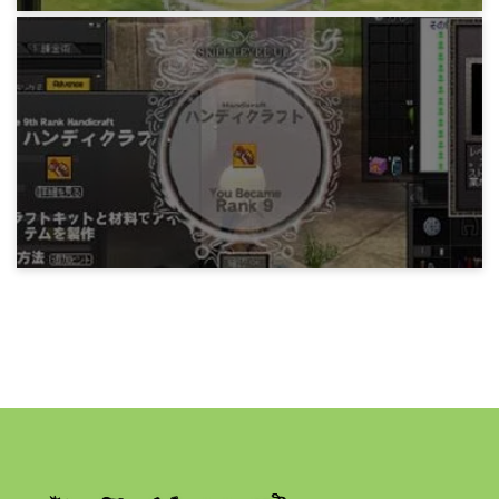
マビノギ日記
みどりの会話。言葉こそ人類の生み出した最大
の発明。
19年前
マビノギ日記
みどりの覚え書き。聞かぬは一生の恥。
18年前