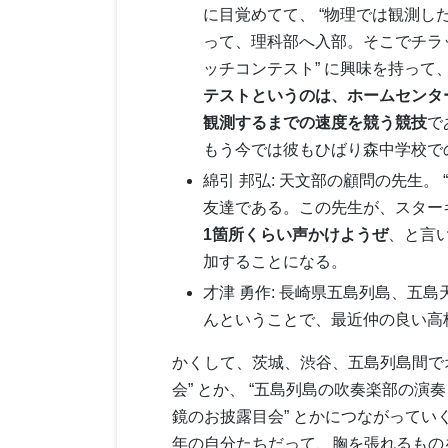
に目覚めてて、 “物理では観測した
って、理科部へ入部。そこでチラ
ッチコンテスト” に興味を持っ
テストというのは、ホームセンタ
観測するまでの速度を競う競技
で
もう今では彼もひばり森中学校で
綿引 邦弘: 天文部の顧問の先生。 
友達である。この先生が、スター
1箇所くらい声かけようぜ
、と言
加することになる。
才津 勇作: 長崎県五島列島、五
んということで、最近仲の良い高
かくして、茨城、渋谷、五島列島間でオ
会” とか、 “五島列島の吹奏楽部の演
鏡のお披露目会” とかにつながっていく
年の自分たちだって、胸を張れるもの