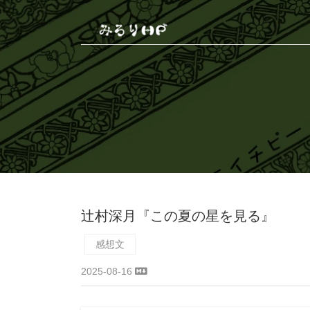
辻村深月『この夏の星を見る』
感想文
2025-08-16