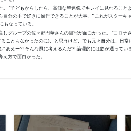
た。 “子どもからしたら、高価な望遠鏡でキレイに見れること
ら自分の手で好きに操作できることが大事。” これがスターキ
由にもなっている。
良しグループの佐々野円華さんの描写が面白かった。 “コロナ
することもなかったのに)、と思うけど、でも元々自分は、日常
 あえー?! そんな風に考えるんだ?! 論理的には筋が通ってい
考え方で面白かった。