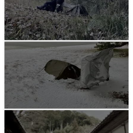
みろりHP
野宿旅・冬 気温のこと
1年前
みろりHP