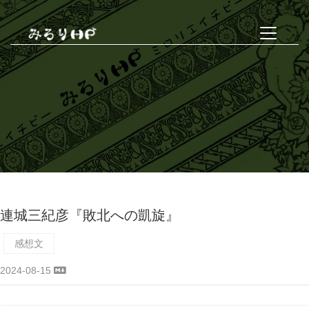
連城三紀彦『敗北への凱旋』
感想文
2024-08-15