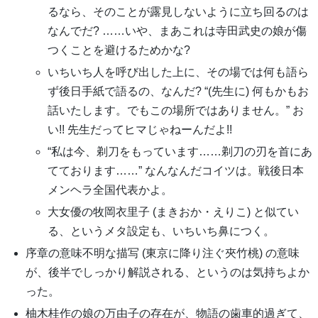
るなら、そのことが露見しないように立ち回るのは
なんでだ? ……いや、まあこれは寺田武史の娘が傷
つくことを避けるためかな?
いちいち人を呼び出した上に、その場では何も語ら
ず後日手紙で語るの、なんだ? “(先生に) 何もかもお
話いたします。でもこの場所ではありません。” お
い!! 先生だってヒマじゃねーんだよ!!
“私は今、剃刀をもっています……剃刀の刃を首にあ
てております……” なんなんだコイツは。戦後日本
メンヘラ全国代表かよ。
大女優の牧岡衣里子 (まきおか・えりこ) と似てい
る、というメタ設定も、いちいち鼻につく。
序章の意味不明な描写 (東京に降り注ぐ夾竹桃) の意味
が、後半でしっかり解説される、というのは気持ちよか
った。
柚木桂作の娘の万由子の存在が、物語の歯車的過ぎて、