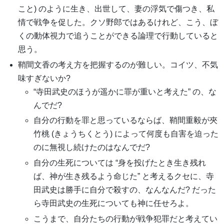
こと) のように生き、出世して、妻の浮気で傷つき、私
情で戦争を促した。クソ野郎ではあるけれど、こう、ぼ
くの動体視力で追うことができる論理で行動していると
思う。
鞘間文香の考え方を把握するのが難しい。コイツ、不気
味すぎないか?
“寺田武史のほうが遥かに罪が重いと考えた” の、な
んでだ?
自分の行動を罪と思っているならば、鞘間重毅が夾
竹桃 (きょうちくとう) によって何度も自害を迫った
のに無視し続けたのはなんでだ?
自分の生死については “身を投げたとき生き残れ
ば、神が生き残るよう命じた” と考えるクセに、寺
田武史は勝手に自分で殺すの、なんなんだ? だった
ら寺田武史の生死についても神に任せろよ。
こうまで、自分たちの行動が戦争犯罪だと考えてい