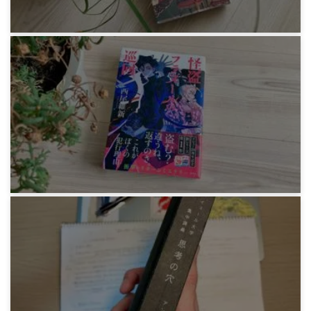
1年前
感想文
辻村深月『かがみの孤城』
1年前
感想文
西尾維新『怪盗フラヌールの巡回』