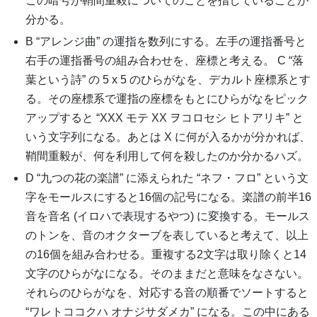
この暗号が鞘間重毅についてのことを指していることが
分かる。
B “アレンジ曲” の運指を数列にする。左手の運指番号と
右手の運指番号の組み合わせを、座標と考える。 C “落
葉という詩” の 5 x 5 のひらがなを、デカルト座標系とす
る。その座標系で運指の座標をもとにひらがなをピック
アップすると “XXX モテ XX ヲコロセシ ヒトアリキ” と
いう文字列になる。あとは X に何が入るかが分かれば、
鞘間重毅が、何を利用して何を殺したのか分かるハズ。
D “九つの花の楽譜” に添えられた “ネフ・フロ” という文
字をモールスにすると16個の記号になる。楽譜の前半16
音を音名 (イロハで表現するやつ) に変換する。モールス
のトンを、音のオクターブを表していると考えて、以上
の16個を組み合わせる。重複する2文字は取り除くと14
文字のひらがなになる。そのままだと意味をなさない。
それらのひらがなを、対応する音の順番でソートすると
“ワレトココクハ オナジサダメカ” になる。この中にある