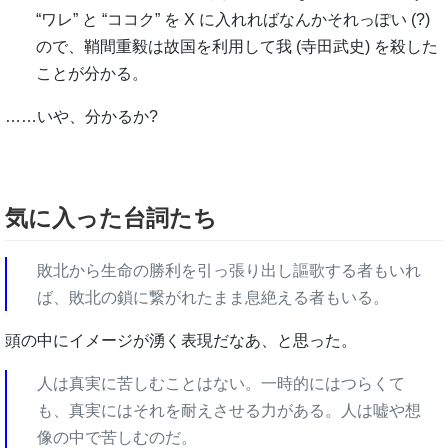
“ワレ” と “ココク” を X に入れればなんかそれっぽい (?)
ので、鞘間重毅は故国を利用して我 (寺田武史) を殺した
ことが分かる。
……いや、分かるか?
気に入った台詞たち
敗北から生命の勝利を引っ張り出し謳歌する者もいれ
ば、敗北の鎖に繋がれたまま息絶える者もいる。
頭の中にイメージが湧く表現だなあ、と思った。
人は真実に苦しむことはない。一時的にはつらくて
も、真実にはそれを耐えさせる力がある。人は嘘や想
像の中で苦しむのだ。