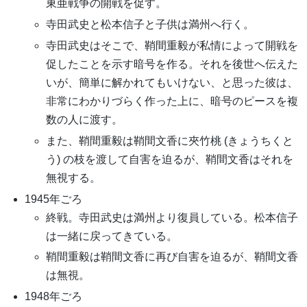
東亜戦争の開戦を促す。
寺田武史と松本信子と子供は満州へ行く。
寺田武史はそこで、鞘間重毅が私情によって開戦を
促したことを示す暗号を作る。それを後世へ伝えた
いが、簡単に解かれてもいけない、と思った彼は、
非常にわかりづらく作った上に、暗号のピースを複
数の人に渡す。
また、鞘間重毅は鞘間文香に夾竹桃 (きょうちくと
う) の枝を渡して自害を迫るが、鞘間文香はそれを
無視する。
1945年ごろ
終戦。寺田武史は満州より復員している。松本信子
は一緒に戻ってきている。
鞘間重毅は鞘間文香に再び自害を迫るが、鞘間文香
は無視。
1948年ごろ