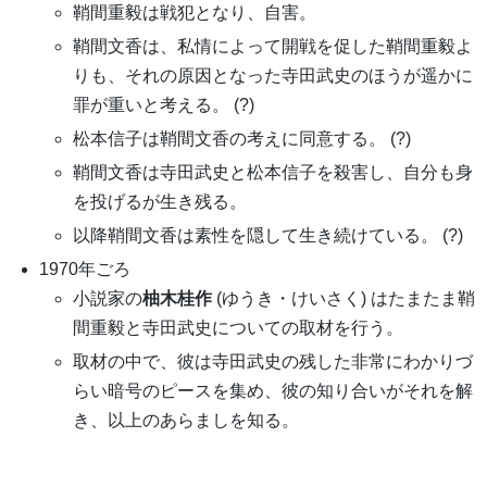
鞘間重毅は戦犯となり、自害。
鞘間文香は、私情によって開戦を促した鞘間重毅よ
りも、それの原因となった寺田武史のほうが遥かに
罪が重いと考える。 (?)
松本信子は鞘間文香の考えに同意する。 (?)
鞘間文香は寺田武史と松本信子を殺害し、自分も身
を投げるが生き残る。
以降鞘間文香は素性を隠して生き続けている。 (?)
1970年ごろ
小説家の
柚木桂作
(ゆうき・けいさく) はたまたま鞘
間重毅と寺田武史についての取材を行う。
取材の中で、彼は寺田武史の残した非常にわかりづ
らい暗号のピースを集め、彼の知り合いがそれを解
き、以上のあらましを知る。