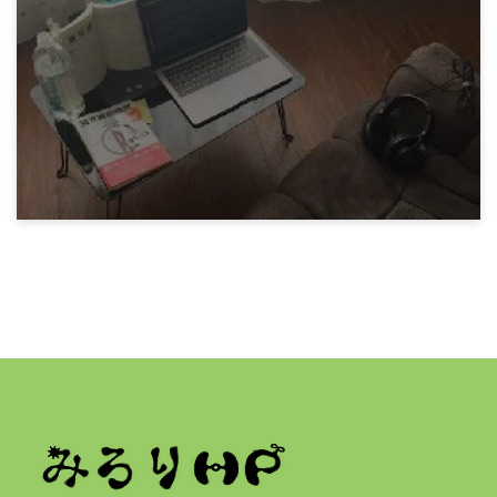
冬の鍋
7年前
みろりHP
英語を勉強しはじめる
7年前