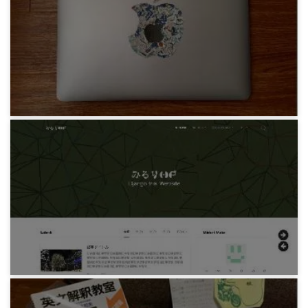
2018年総集編
7年前
みろりHP
Mac と旅する3年目
6年前
みろりHP