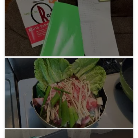
みろりHP引っ越し進捗
6年前
みろりHP
英語の勉強 伊藤和夫『英文解釈教室 基礎編』
おわり
7年前
みろりHP