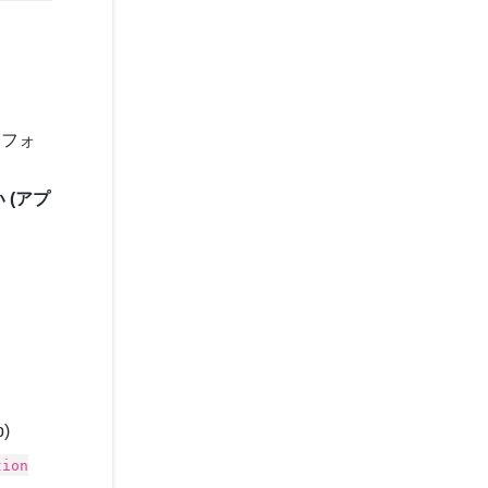
 フォ
い (アプ
)
tion