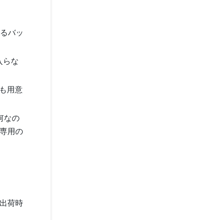
るまるバッ
に入らな
でも用意
何なの
り専用の
場出荷時