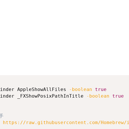
inder AppleShowAllFiles 
-boolean
true
inder _FXShowPosixPathInTitle 
-boolean
true
手
 https://raw.githubusercontent.com/Homebrew/