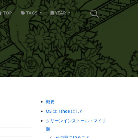
TOP
TAGS
YEAR
概要
OS は Tahoe にした
クリーンインストール・マイ手
順
その前にやること