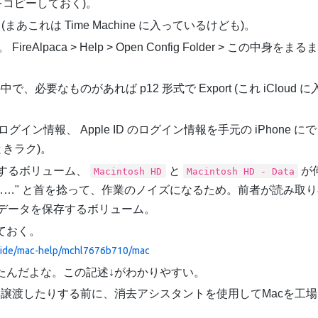
コピーしておく)。
まあこれは Time Machine に入っているけども)。
ireAlpaca > Help > Open Config Folder > この中身をま
cates の中で、必要なものがあれば p12 形式で Export (これ iCloud 
のログイン情報、 Apple ID のログイン情報を手元の iPhone に
ときラク)。
するボリューム、
と
が
Macintosh HD
Macintosh HD - Data
……" と首を捻って、作業のノイズになるため。前者が読み取
データを保存するボリューム。
いておく。
/guide/mac-help/mchl7676b710/mac
ったんだよな。この記述↓がわかりやすい。
、譲渡したりする前に、消去アシスタントを使用してMacを工