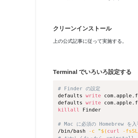
クリーンインストール
上の公式記事に従って実施する。
Terminal でいろいろ設定する
# Finder の設定
defaults 
write
 com.apple.f
defaults 
write
 com.apple.f
killall
 Finder

# Mac に必須の Homebrew を入
/bin/bash 
-c
"
$(
curl
-fsSL