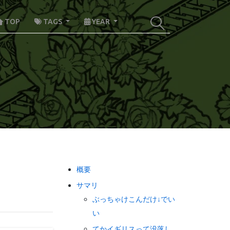
TOP
TAGS
YEAR
概要
サマリ
ぶっちゃけこんだけ↓でい
い
てかイギリスって没落し