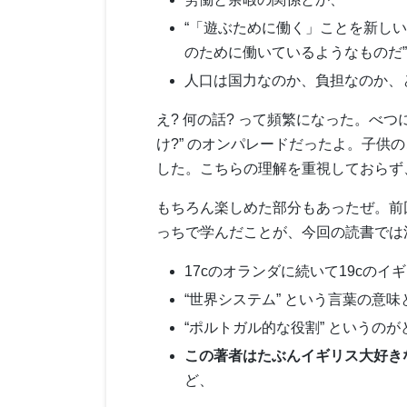
“「遊ぶために働く」ことを新し
のために働いているようなものだ”
人口は国力なのか、負担なのか、
え? 何の話? って頻繁になった。べ
け?” のオンパレードだったよ。子
した。こちらの理解を重視しておらず
もちろん楽しめた部分もあったぜ。前
っちで学んだことが、今回の読書では
17cのオランダに続いて19cの
“世界システム” という言葉の意
“ポルトガル的な役割” というの
この著者はたぶんイギリス大好き
ど、