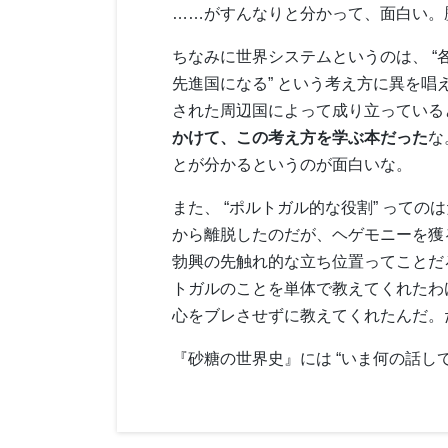
……がすんなりと分かって、面白い。
ちなみに世界システムというのは、 “
先進国になる” という考え方に異を唱
された周辺国によって成り立っている
かけて、この考え方を学ぶ本だった
な
とが分かるというのが面白いな。
また、 “ポルトガル的な役割” って
から離脱したのだが、ヘゲモニーを獲る
勃興の先触れ的な立ち位置ってことだ
トガルのことを単体で教えてくれたわけ
心をブレさせずに教えてくれたんだ。
『砂糖の世界史』には “いま何の話し