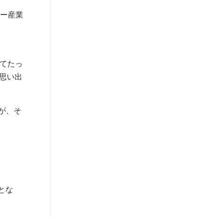
ャー産業
してたっ
思い出
が、そ
とな