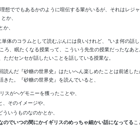
い理想ででもあるかのように喧伝する輩がいるが、それはレジ
 とか、
とか、
つに単体のコラムとして読むぶんには良いけれど、 “いま何の話
供のころ、眠たくなる授業って、こういう先生の授業だったなあと
、ただセンセが話したいことを話している授業な。
回読んだ『砂糖の世界史』はたいへん楽しめたことは前述した
活きた。『砂糖の世界史』を読んでいると、
イギリスがヘゲモニーを獲ったことや、
味と、そのイメージや、
がどういうものなのかとか、
なのでいつの間にかイギリスのめっちゃ細かい話になってる
こ