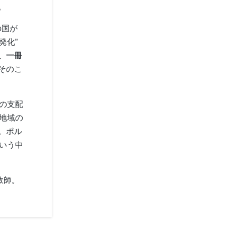
。
の国が
発化”
、一冊
そのこ
ムの支配
の地域の
。ポル
という中
教師。