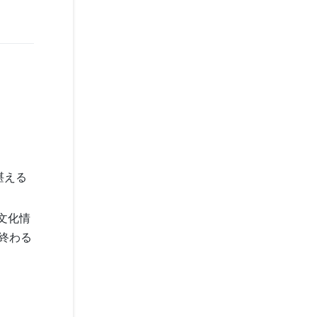
堪える
文化情
終わる