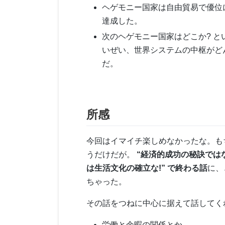
ヘゲモニー国家は自由貿易で優位
達成した。
次のヘゲモニー国家はどこか? 
いぜい、世界システムの中枢がど
だ。
所感
今回はイマイチ楽しめなかったな。も
うだけだが。
“経済的成功の秘訣では
は生活文化の確立な!” で終わる話
に、
ちゃった。
その話をつねに中心に据えて話してく
労働と余暇の関係とか、