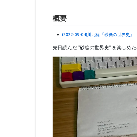
概要
(2022-09-04)川北稔『砂糖の世界史』
先日読んだ ”砂糖の世界史” を楽し