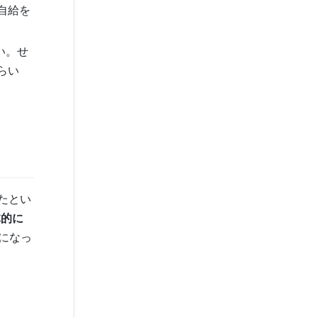
自給を
い。せ
らい
たとい
体的に
になっ