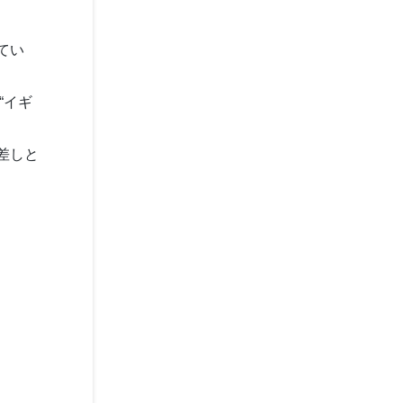
てい
“イギ
差しと