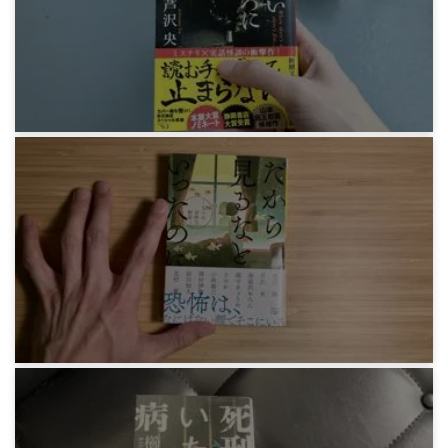
松崎五三男『2週間で目が驚くほど良くなる本』
3年前
感想文
芦沢央『火のないところに煙は』
3年前
感想文