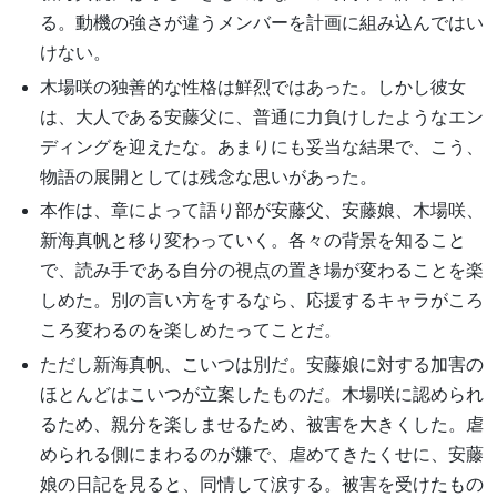
る。動機の強さが違うメンバーを計画に組み込んではい
けない。
木場咲の独善的な性格は鮮烈ではあった。しかし彼女
は、大人である安藤父に、普通に力負けしたようなエン
ディングを迎えたな。あまりにも妥当な結果で、こう、
物語の展開としては残念な思いがあった。
本作は、章によって語り部が安藤父、安藤娘、木場咲、
新海真帆と移り変わっていく。各々の背景を知ること
で、読み手である自分の視点の置き場が変わることを楽
しめた。別の言い方をするなら、応援するキャラがころ
ころ変わるのを楽しめたってことだ。
ただし新海真帆、こいつは別だ。安藤娘に対する加害の
ほとんどはこいつが立案したものだ。木場咲に認められ
るため、親分を楽しませるため、被害を大きくした。虐
められる側にまわるのが嫌で、虐めてきたくせに、安藤
娘の日記を見ると、同情して涙する。被害を受けたもの