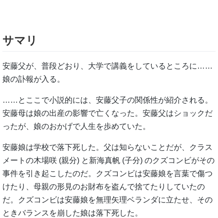
サマリ
安藤父が、普段どおり、大学で講義をしているところに……
娘の訃報が入る。
……とここで小説的には、安藤父子の関係性が紹介される。
安藤母は娘の出産の影響で亡くなった。安藤父はショックだ
ったが、娘のおかげで人生を歩めていた。
安藤娘は学校で落下死した。父は知らないことだが、クラス
メートの木場咲 (親分) と新海真帆 (子分) のクズコンビがその
事件を引き起こしたのだ。クズコンビは安藤娘を言葉で傷つ
けたり、母親の形見のお財布を盗んで捨てたりしていたの
だ。クズコンビは安藤娘を無理矢理ベランダに立たせ、その
ときバランスを崩した娘は落下死した。