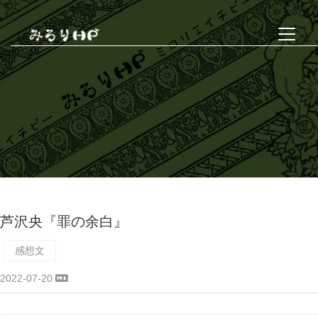
芦沢央『罪の余白』
感想文
2022-07-20