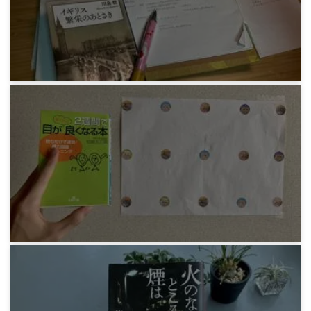
3年前
感想文
川北稔『イギリス 繁栄のあとさき』
3年前
感想文