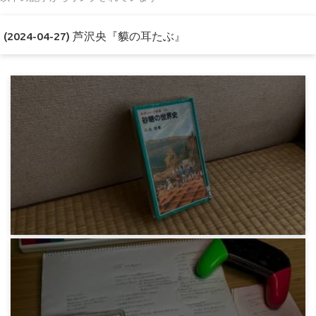
(2024-04-27) 芦沢央『貘の耳たぶ』
感想文
川北稔『砂糖の世界史』