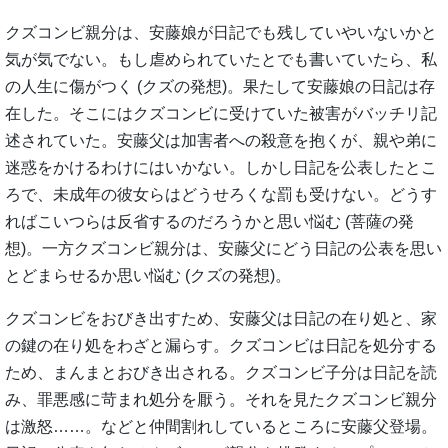
クズコンビ親分は、安藤娘が日記でも残していやいないかと
気が気でない。もし虐められていたとでも書いていたら、私
の人生に傷がつく (クズの発想)。果たして安藤娘の日記は存
在した。そこにはクズコンビに受けていた被害がバッチリ記
述されていた。安藤父は加害者への殺意を抱くが、親や弟に
迷惑をかけるわけにはいかない。しかし日記を公表したとこ
ろで、未成年の彼女らはどうせろくな罰も受けない。どうす
ればこいつらは反省するのだろうかと思い悩む (菩薩の発
想)。一方クズコンビ親分は、安藤父にどう日記の公表を思い
とどまらせるか思い悩む (クズの発想)。
クズコンビをおびき出すため、安藤父は日記の在り処と、家
の鍵の在り処をわざと漏らす。クズコンビは日記を処分する
ため、まんまとおびき出される。クズコンビ子分は日記を読
み、罪悪感に苛まれ処分を厭う。それを見たクズコンビ親分
は激怒……。などと仲間割れしているところに安藤父登場。