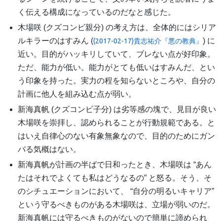
く伝える構成になっているのだなと感じた。
木場咲 (クズコンビ親分) の考え方は、全体的にはシリア
ルキラーのはすみん (
) に
(2017-02-17)貴志祐介『悪の教典』
近い。目的がハッキリしていて、ブレない点が好印象。
ただ、能力が低い。能力がとても低いはすみんだ、とい
う印象を持った。実力の程を知らないところや、自分の
計画に他人を組み込む点が弱い。
新海真帆 (クズコンビ子分) は劣等感の塊で、見目が良い
木場咲を崇拝し、認められることが行動規範である。と
はいえ自律心のない有象無象なので、目的のためにガン
バる気概はない。
新海真帆が計画の半ばで日和ったとき、木場咲は “あん
たはそれでよくても私はどうなるの” と怒る。そう、そ
のシチュエーションにおいて、 “自分の明るいキャリア”
という守るべきものがある木場咲は、立場が弱いのだ。
新海真帆には守るべきものがないので簡単に諦められ