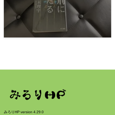
短編集『だから見るなといったのに』
3年前
感想文
櫛木理宇『死刑にいたる病』
3年前
みろりHP version 4.29.0