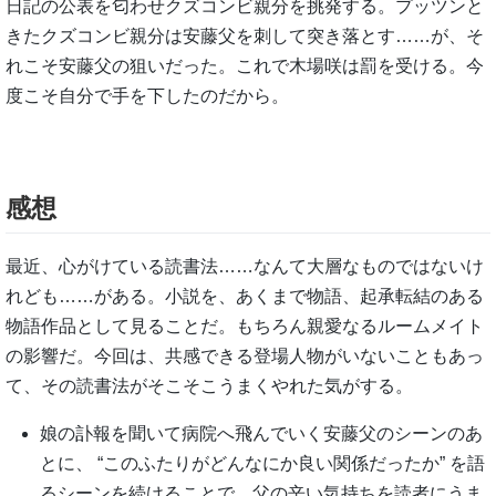
日記の公表を匂わせクズコンビ親分を挑発する。プッツンと
きたクズコンビ親分は安藤父を刺して突き落とす……が、そ
れこそ安藤父の狙いだった。これで木場咲は罰を受ける。今
度こそ自分で手を下したのだから。
感想
最近、心がけている読書法……なんて大層なものではないけ
れども……がある。小説を、あくまで物語、起承転結のある
物語作品として見ることだ。もちろん親愛なるルームメイト
の影響だ。今回は、共感できる登場人物がいないこともあっ
て、その読書法がそこそこうまくやれた気がする。
娘の訃報を聞いて病院へ飛んでいく安藤父のシーンのあ
とに、 “このふたりがどんなにか良い関係だったか” を語
るシーンを続けることで、父の辛い気持ちを読者にうま