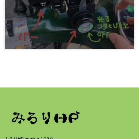
鼻を焼く
7年前
みろりHP
スーパーカブにUSB充電器とスマホホルダーを
つける
7年前
みろりHP version 4.29.0