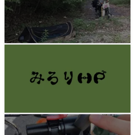
野宿旅 大佐渡
7年前
みろりHP
野宿旅 寝具について
7年前
みろりHP