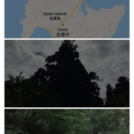
野宿旅 食事について
7年前
みろりHP
野宿旅 小佐渡
7年前
みろりHP