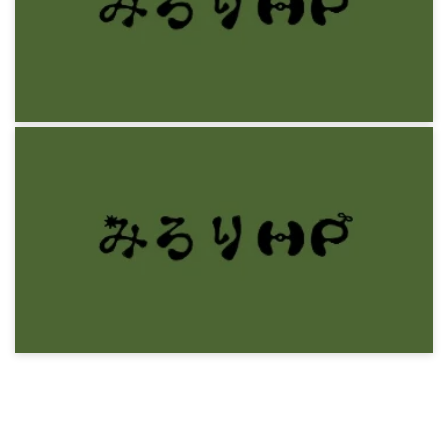
11年前
感想文
モーム『月と六ペンス』
12年前
感想文