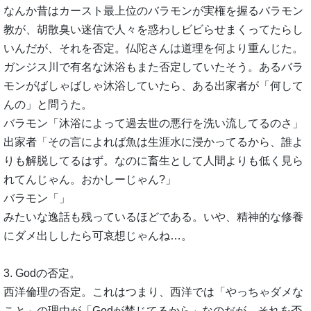
なんか昔はカースト最上位のバラモンが実権を握るバラモン
教が、胡散臭い迷信で人々を惑わしビビらせまくってたらし
いんだが、それを否定。仏陀さんは道理を何より重んじた。
ガンジス川で有名な沐浴もまた否定していたそう。あるバラ
モンがばしゃばしゃ沐浴していたら、ある出家者が「何して
んの」と問うた。
バラモン「沐浴によって過去世の悪行を洗い流してるのさ」
出家者「その言によれば魚は生涯水に浸かってるから、誰よ
りも解脱してるはず。なのに畜生として人間よりも低く見ら
れてんじゃん。おかしーじゃん?」
バラモン「」
みたいな逸話も残っているほどである。いや、精神的な修養
にダメ出ししたら可哀想じゃんね…。
3. Godの否定。
西洋倫理の否定。これはつまり、西洋では「やっちゃダメな
こと」の理由が「Godが禁じてるから」なのだが、それを否