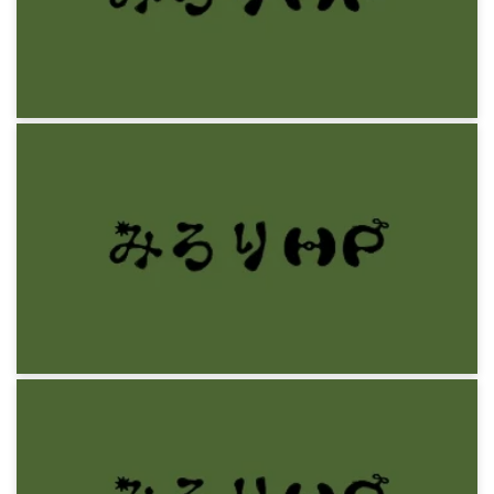
12年前
感想文
最近みた映画の感想
11年前
感想文
島田裕巳『神も仏も大好きな日本人』