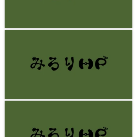
感想文
神仏が習合できた理由
12年前
感想文
A.C.グレーリング『ウィトゲンシュタイン』