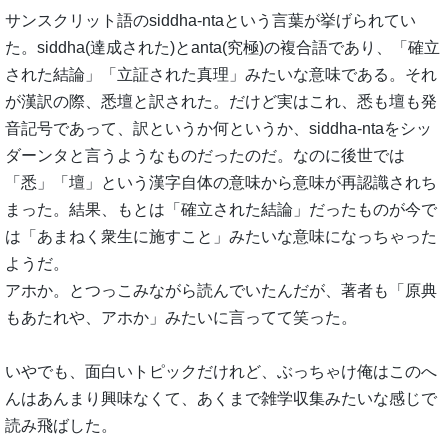
サンスクリット語のsiddha-ntaという言葉が挙げられてい
た。siddha(達成された)とanta(究極)の複合語であり、「確立
された結論」「立証された真理」みたいな意味である。それ
が漢訳の際、悉壇と訳された。だけど実はこれ、悉も壇も発
音記号であって、訳というか何というか、siddha-ntaをシッ
ダーンタと言うようなものだったのだ。なのに後世では
「悉」「壇」という漢字自体の意味から意味が再認識されち
まった。結果、もとは「確立された結論」だったものが今で
は「あまねく衆生に施すこと」みたいな意味になっちゃった
ようだ。
アホか。とつっこみながら読んでいたんだが、著者も「原典
もあたれや、アホか」みたいに言ってて笑った。
いやでも、面白いトピックだけれど、ぶっちゃけ俺はこのへ
んはあんまり興味なくて、あくまで雑学収集みたいな感じで
読み飛ばした。