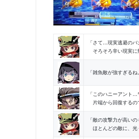
「さて…現実逃避のバ
そろそろ辛い現実に
「雑魚敵が強すぎるね
「このハニーアント…
片端から回復するの
「敵の攻撃力が高いの
ほとんどの敵に、光