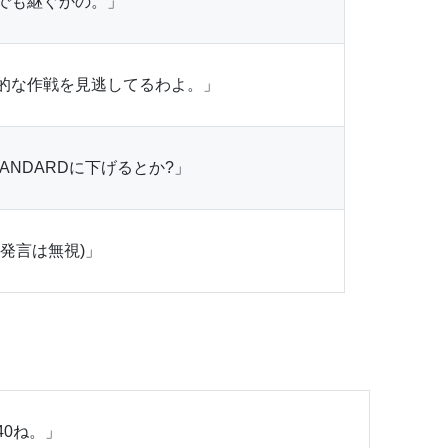
でも継ぐかの。」
的な作戦を見逃してるわよ。」
ANDARDに下げるとか?」
発言は無視)」
40ね。」