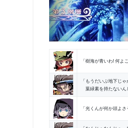
「樹海が青いわ! 何よ
「もうだいぶ地下じゃ
葉緑素を持たないん
「光くんが何か頭よさ