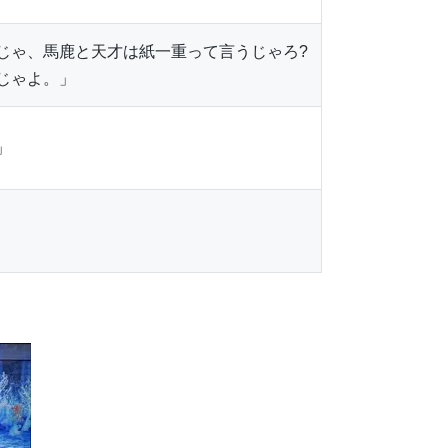
じゃ、馬鹿と天才は紙一重って言うじゃろ?
じゃよ。」
」