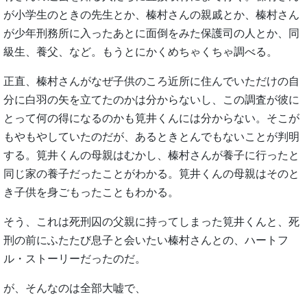
が小学生のときの先生とか、榛村さんの親戚とか、榛村さん
が少年刑務所に入ったあとに面倒をみた保護司の人とか、同
級生、養父、など。もうとにかくめちゃくちゃ調べる。
正直、榛村さんがなぜ子供のころ近所に住んでいただけの自
分に白羽の矢を立てたのかは分からないし、この調査が彼に
とって何の得になるのかも筧井くんには分からない。そこが
もやもやしていたのだが、あるときとんでもないことが判明
する。筧井くんの母親はむかし、榛村さんが養子に行ったと
同じ家の養子だったことがわかる。筧井くんの母親はそのと
き子供を身ごもったこともわかる。
そう、これは死刑囚の父親に持ってしまった筧井くんと、死
刑の前にふたたび息子と会いたい榛村さんとの、ハートフ
ル・ストーリーだったのだ。
が、そんなのは全部大嘘で、