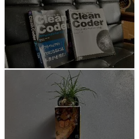
感想文
アンデシュ・ハンセン『スマホ脳』
4年前
感想文
Robert C. Martin 『Clean Coder』
4年前