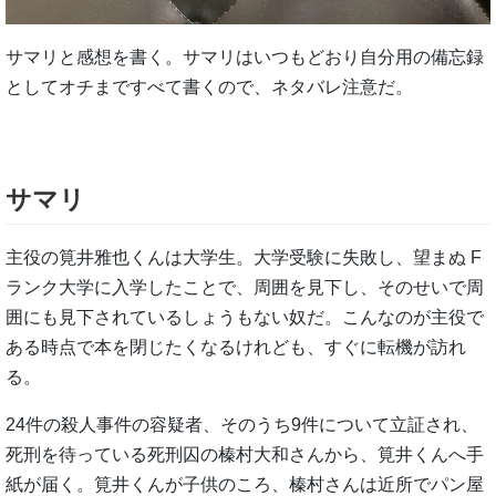
サマリと感想を書く。サマリはいつもどおり自分用の備忘録
としてオチまですべて書くので、ネタバレ注意だ。
サマリ
主役の筧井雅也くんは大学生。大学受験に失敗し、望まぬ F
ランク大学に入学したことで、周囲を見下し、そのせいで周
囲にも見下されているしょうもない奴だ。こんなのが主役で
ある時点で本を閉じたくなるけれども、すぐに転機が訪れ
る。
24件の殺人事件の容疑者、そのうち9件について立証され、
死刑を待っている死刑囚の榛村大和さんから、筧井くんへ手
紙が届く。筧井くんが子供のころ、榛村さんは近所でパン屋