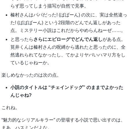
らず思ってしまう描写が自然で見事。
榛村さんはパパだった! (ばばーん) の次に、実は全然違っ
た! (ばばばーん) という2段階のどんでん返しがあった
点。ミステリー小説はこれだからやめらんねーぜ……。
と思ったら
さらにエピローグでどんでん返し
がある点。
筧井くんは榛村さんの呪縛から逃れたと思ったのに、全
然逃れられてなかったし、てかよりヤバいハマり方をし
ているじゃねーか。
楽しめなかったのは次の点。
小説のタイトルは “チェインドッグ” のままでよかった
んじゃね?
これね。
“魅力的なシリアルキラー” の登場する小説で思い出すのは、
まあ、ハスミンだよな。