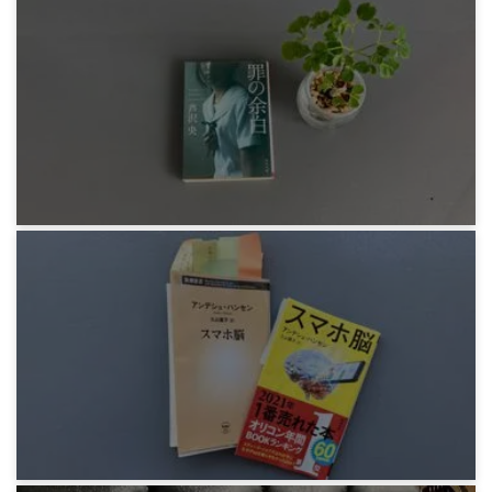
芦沢央『火のないところに煙は』
3年前
感想文
芦沢央『罪の余白』
3年前