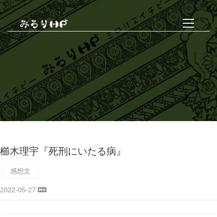
櫛木理宇『死刑にいたる病』
感想文
2022-05-27