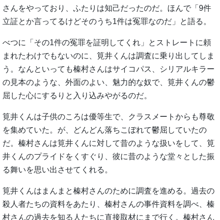
さんをやっており、ふたりは知己だったのだ。ほんで「9件
立証とか言ってるけどそのうち1件は冤罪なのだ」と語る。
べつに「その1件の冤罪を証明してくれ」とストレートに頼
まれたわけでもないのに、筧井くんは調査に乗り出してしま
う。なんといっても榛村さんはサイコパス、シリアルキラー
の見本のような、外面のよい、魅力的な奴で、筧井くんの鬱
屈した心にするりと入り込みやがるのだ。
筧井くんは子供のころは優等生で、クラスメートからも尊敬
を集めていた。が、どんどん落ちこぼれて鬱屈していたの
だ。榛村さんは筧井くんに対して昔のような扱いをして、筧
井くんのプライドをくすぐり、彼に昔のような堂々とした振
る舞いを思い出させてくれる。
筧井くんはまんまと榛村さんのために調査を進める。過去の
殺人者たちの資料をあたり、榛村さんの事件資料を調べ、榛
村さんの過去を知る人たちに直接取材にまで行く。榛村さん