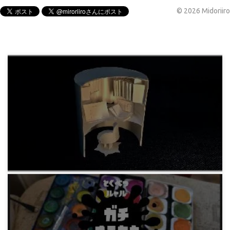
©
2026
Midoriiro
みろりHP
突然のペーパー・クラフト 三日月デスク