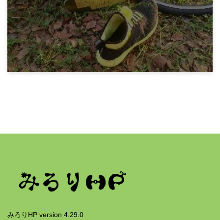
ランニングシューズ新調 Reebok Zig Kinetica
5年前
みろりHP
Reebok PUMP PLUS TECH 引退
5年前
みろりHP version 4.29.0