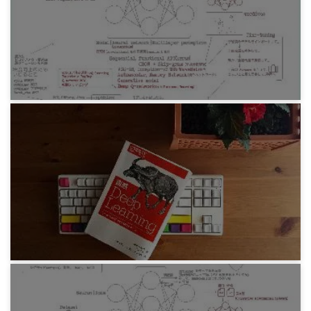
Learning』 ざっくり読み7章 さまざまなディー
プラーニングのモデル
4年前
プログラミング
Antonio Gulli and Sujit Pal『直感 Deep
Learning』 ざっくり読み8章 AI によるゲームプ
レイ
4年前
プログラミング