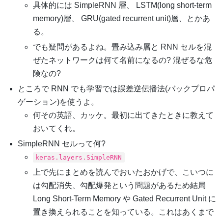
具体的には SimpleRNN 層、 LSTM(long short-term
memory)層、 GRU(gated recurrent unit)層、とかあ
る。
でも疑問があるよね。畳み込み層と RNN セルを混
ぜたネットワークは何て名前になるの? 混ぜるな危
険なの?
ところで RNN でも学習では誤差逆伝播法(バックプロパ
ゲーション)を使うよ。
何その英語、カッケ。最初に出てきたときに教えて
おいてくれ。
SimpleRNN セルって何?
keras.layers.SimpleRNN
上で先にまとめを読んでおいたおかげで、こいつに
は勾配消失、勾配爆発という問題があるため結局
Long Short-Term Memory や Gated Recurrent Unit に
置き換えられることを知っている。これはあくまで