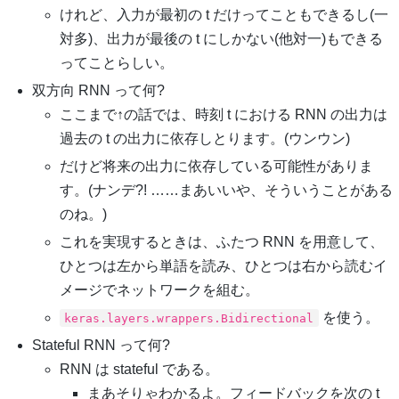
けれど、入力が最初の t だけってこともできるし(一
対多)、出力が最後の t にしかない(他対一)もできる
ってことらしい。
双方向 RNN って何?
ここまで↑の話では、時刻 t における RNN の出力は
過去の t の出力に依存しとります。(ウンウン)
だけど将来の出力に依存している可能性がありま
す。(ナンデ?! ……まあいいや、そういうことがある
のね。)
これを実現するときは、ふたつ RNN を用意して、
ひとつは左から単語を読み、ひとつは右から読むイ
メージでネットワークを組む。
を使う。
keras.layers.wrappers.Bidirectional
Stateful RNN って何?
RNN は stateful である。
まあそりゃわかるよ。フィードバックを次の t