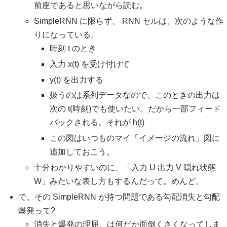
前座であると思いながら読む。
SimpleRNN に限らず、 RNN セルは、次のような作
りになっている。
時刻 t のとき
入力 x(t) を受け付けて
y(t) を出力する
扱うのは系列データなので、このときの出力は
次の t(時刻)でも使いたい。だから一部フィード
バックされる。それが h(t)
この図はいつものマイ「イメージの流れ」図に
追加しておこう。
十分わかりやすいのに、「入力 U 出力 V 隠れ状態
W」みたいな表し方もするんだって。めんど。
で、その SimpleRNN が持つ問題である勾配消失と勾配
爆発って?
消失と爆発の理屈、は何だか面倒くさくなってしま