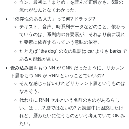
ウン、最初に「まとめ」を読んで正解かも。6章の
流れがなんとなくわかった。
「依存性のある入力」って何? ドラッグ?
テキスト、音声、時系列データなどのこと。依存っ
ていうのは、系列内の各要素が、それより前に現れ
た要素に依存するっていう意味の依存。
たとえば "the dog" の次の単語は car よりも barks で
ある可能性が高い。
畳み込み層をもつ NN が CNN だったように、リカレン
ト層をもつ NN が RNN ということでいいの?
そんな感じっぽいけれどリカレント層というものは
なさそう。
代わりに RNN セルという名前のものがあるらし
い。は……? 層ではないの? と読書中は困惑したけ
れど、層みたいに使うものという考えていて OK み
たい。