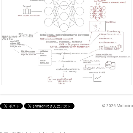
©
2026
Midoriiro