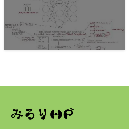
Antonio Gulli and Sujit Pal『直感 Deep
Learning』 ざっくり読み4章 GAN と WaveNet
4年前
プログラミング
Antonio Gulli and Sujit Pal『直感 Deep
Learning』 ざっくり読み3章 畳み込みニューラ
ルネットワーク
4年前