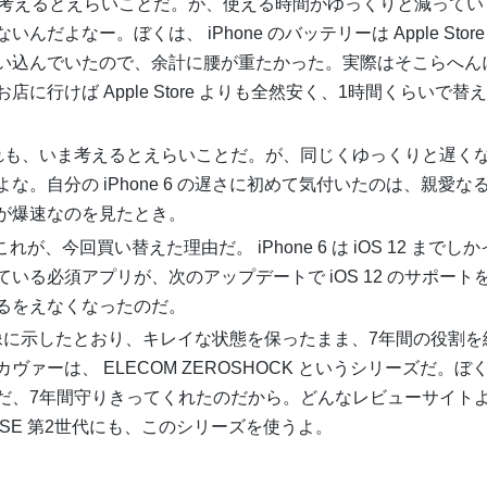
考えるとえらいことだ。が、使える時間がゆっくりと減ってい
よなー。ぼくは、 iPhone のバッテリーは Apple Store
い込んでいたので、余計に腰が重たかった。実際はそこらへん
に行けば Apple Store よりも全然安く、1時間くらいで替
れも、いま考えるとえらいことだ。が、同じくゆっくりと遅く
。自分の iPhone 6 の遅さに初めて気付いたのは、親愛な
動作が爆速なのを見たとき。
これが、今回買い替えた理由だ。 iPhone 6 は iOS 12 までし
いる必須アプリが、次のアップデートで iOS 12 のサポート
るをえなくなったのだ。
画像に示したとおり、キレイな状態を保ったまま、7年間の役割を
ァーは、 ELECOM ZEROSHOCK というシリーズだ。ぼ
だ、7年間守りきってくれたのだから。どんなレビューサイト
e SE 第2世代にも、このシリーズを使うよ。