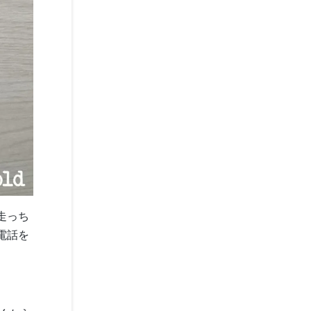
走っち
電話を