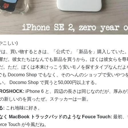
やこしい)
では、買い物するときは、「公式で」「新品を」購入していた
響だ。彼女たちはなんでも新品を買うから。ぼくは彼女らを尊
だ。ただ、ぼくは本来けっこう安いモノを探すタイプなんだよ
re でも Docomo Shop でもなく、そのへんのショップで安いやつ
い。 Docomo Shop で買うと50,000円以上する。
OSHOCK:
iPhone 6 と、四辺の長さは同じなのだが、厚み
シリーズの新しいのを買ったぜ。ステッカーは一新。
る:
これ地味に好き。
acBook トラックパッドのような Fouce Touch:
最初、
e Touch が今風だね。