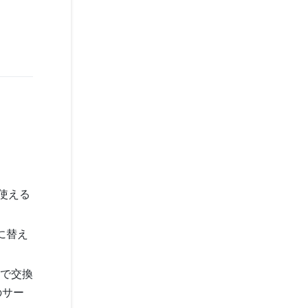
で使える
に替え
0円で交換
のサー