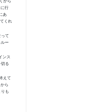
くから
 に行
にあ
えてくれ
なって
るルー
かインス
を切る
終えて
くから
よりも