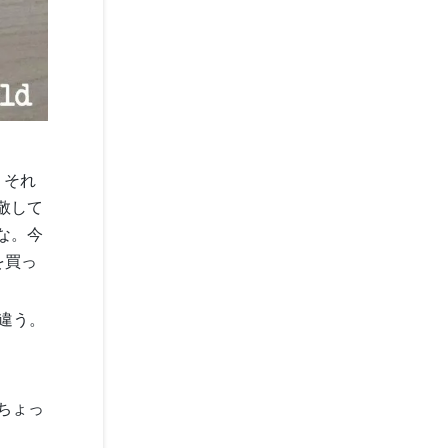
。それ
敬して
な。今
を買っ
が違う。
ちょっ