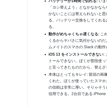
バッテリーが1時間で切れる:
いま
「ヨシ替えよう」となかなかならないんだ
かないことには替えられないと思
る、バッテリー交換をしてくれるお店
る。
動作がめちゃくちゃ遅くなる:
こ
くるからヤバさに気付かないのだよな
ムメイトのスマホの Slack の
iOS 13 をインストールできない:
トールできない。ぼくが普段使って
と言ってきたものだから、替えざ
本体はとってもキレイ: 冒頭の
くれた。ぼくが使っていたスマホカヴ
の信頼は非常に厚い。そりゃそう
信用できる。2台目である iPhon