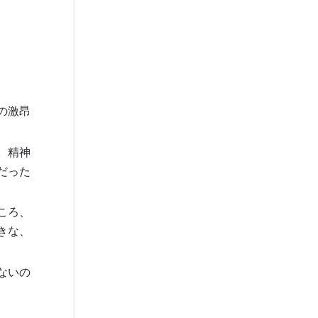
の激昂
。精神
だった
ころ、
きな、
ないの