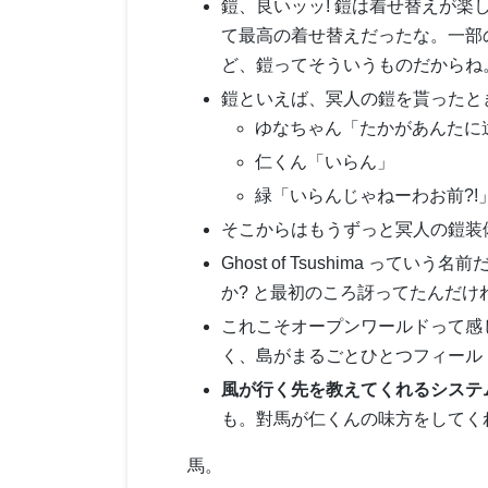
鎧、良いッッ! 鎧は着せ替えが楽
て最高の着せ替えだったな。一部
ど、鎧ってそういうものだからね
鎧といえば、冥人の鎧を貰ったと
ゆなちゃん「たかがあんたに
仁くん「いらん」
緑「いらんじゃねーわお前?!
そこからはもうずっと冥人の鎧装
Ghost of Tsushima 
か? と最初のころ訝ってたんだ
これこそオープンワールドって感
く、島がまるごとひとつフィール
風が行く先を教えてくれるシステ
も。對馬が仁くんの味方をしてく
馬。