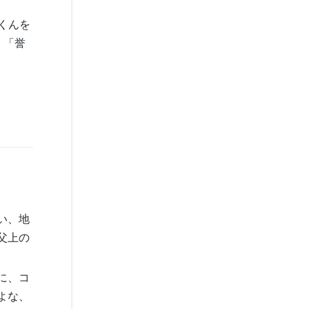
くんを
、「誉
い、地
父上の
に、コ
よな、