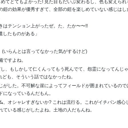
しめてとてもよかった! 見た目もだいぶ変わるし、色も変えられ
の鎧の効果が優秀すぎて、全部の鎧を楽しめていない感じはし
。
きはテンション上がったぜ。た、たか〜〜!!
遺したものがある」
」(いらんとは言ってなかった気がするけど)
備ですよね。
っていう名前だし、もしかして仁くんってもう死んでて、怨霊になってんじ
けれども、そういう話ではなかったね。
じがした。不可解な崖によってフィールドが囲まれているので
ドになっているんだもん。
ム
、オシャレすぎないか? これは流行る。これがイチバン感心
れている感じがしたよね。土地の人だもんね。