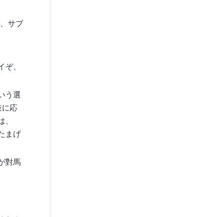
で、サブ
イぞ、
いう選
肢に応
は、
たまげ
が對馬