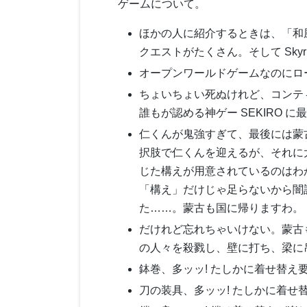
ゲームについて。
ほかの人に紹介するときは、「和風
クエストがたくさん。そして Sky
オープンワールドゲームなのにロ
ちょいちょい死ぬけれど、コンテ
誰もが認める神ゲー SEKIRO に最
仁くんが鬼強すぎて、最後には蒙
択肢で仁くんを迎えるが、それに
じた構えが用意されているのはわ
「構え」だけじゃ足らないから闇
た……。蒙古も国に帰りますわ。
だけれど忘れちゃいけない。蒙古
の人々を殺戮し、壁に打ち、梁に
鉢巻、多ッッ! たしかに着せ替え
刀の装具、多ッッ! たしかに着せ