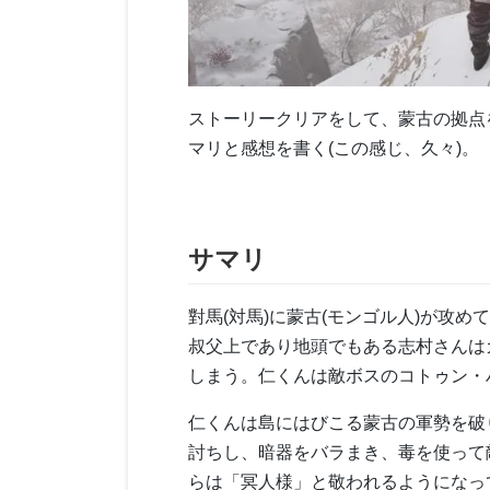
ストーリークリアをして、蒙古の拠点
マリと感想を書く(この感じ、久々)。
サマリ
對馬(対馬)に蒙古(モンゴル人)が攻
叔父上であり地頭でもある志村さんは
しまう。仁くんは敵ボスのコトゥン・
仁くんは島にはびこる蒙古の軍勢を破
討ちし、暗器をバラまき、毒を使って
らは「冥人様」と敬われるようになっ