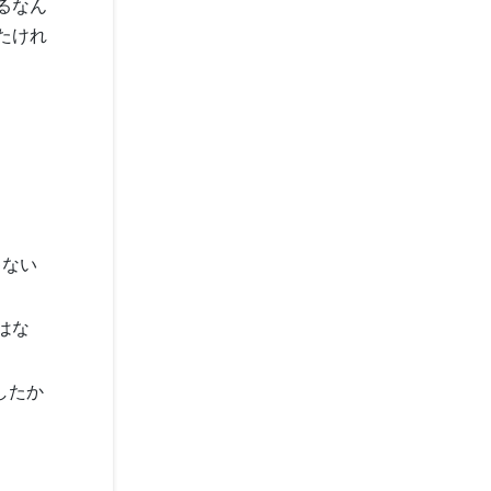
るなん
たけれ
ゃない
はな
したか