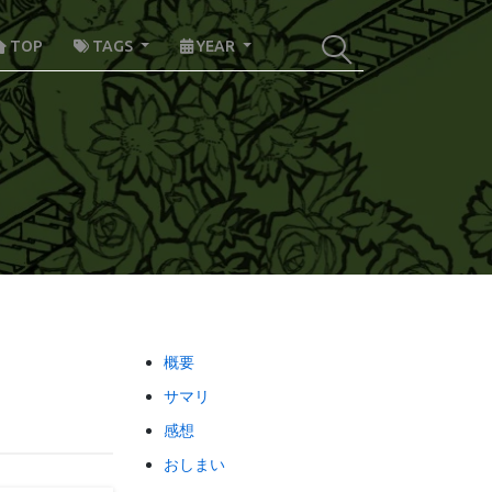
TOP
TAGS
YEAR
概要
サマリ
感想
おしまい