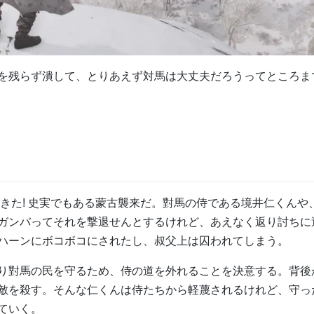
を残らず潰して、とりあえず対馬は大丈夫だろうってところま
めてきた! 史実でもある蒙古襲来だ。對馬の侍である境井仁くんや
ガンバってそれを撃退せんとするけれど、あえなく返り討ちに
ハーンにボコボコにされたし、叔父上は囚われてしまう。
り對馬の民を守るため、侍の道を外れることを決意する。背後
敵を殺す。そんな仁くんは侍たちから軽蔑されるけれど、守っ
ていく。