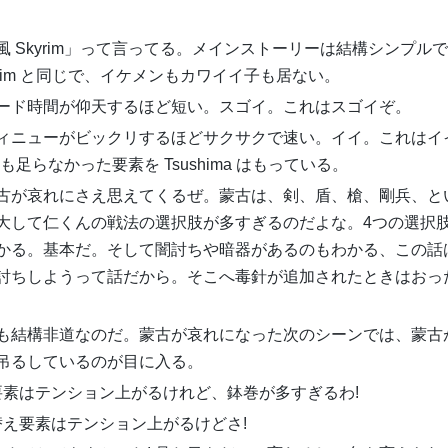
 Skyrim」って言ってる。メインストーリーは結構シンプル
rim と同じで、イケメンもカワイイ子も居ない。
ード時間が仰天するほど短い。スゴイ。これはスゴイぞ。
ィニューがビックリするほどサクサクで速い。イイ。これはイ
も足らなかった要素を Tsushima はもっている。
古が哀れにさえ思えてくるぜ。蒙古は、剣、盾、槍、剛兵、と
大して仁くんの戦法の選択肢が多すぎるのだよな。4つの選択
かる。基本だ。そして闇討ちや暗器があるのもわかる、この話
討ちしようって話だから。そこへ毒針が追加されたときはおっ
も結構非道なのだ。蒙古が哀れになった次のシーンでは、蒙古
吊るしているのが目に入る。
要素はテンション上がるけれど、鉢巻が多すぎるわ!
替え要素はテンション上がるけどさ!