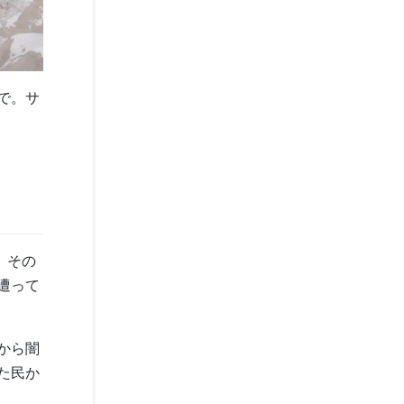
で。サ
、その
遭って
から闇
た民か