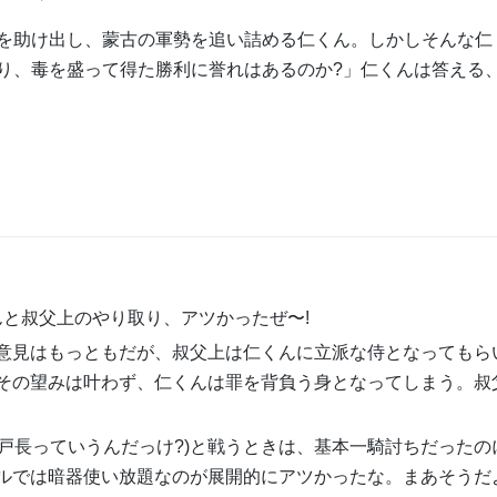
を助け出し、蒙古の軍勢を追い詰める仁くん。しかしそんな仁
り、毒を盛って得た勝利に誉れはあるのか?」仁くんは答える
んと叔父上のやり取り、アツかったぜ〜!
意見はもっともだが、叔父上は仁くんに立派な侍となってもら
その望みは叶わず、仁くんは罪を背負う身となってしまう。叔
百戸長っていうんだっけ?)と戦うときは、基本一騎討ちだったの
ルでは暗器使い放題なのが展開的にアツかったな。まあそうだ