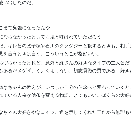
使い出したのだ。
こまで鬼強になったんや……。
にならなかったとしても鬼と呼ばれていただろう。
だ。キレ芸の政子様や石川のクソジジーと接するときも、相手
見を言うときは言う。こういうとこが格好いい。
ちづらかったけれど、意外と緑さんの好きなタイプの主人公だ
もあるがメゲず、くよくよしない、初志貫徹の男である。好き
ゆなちゃんの教えが、いつしか自分の信念へと変わっていくと
れている人格が信条を変える物語、とてもいい。ぼくらの大好
なちゃん大好きやなコイツ。道を示してくれた子だから無理も