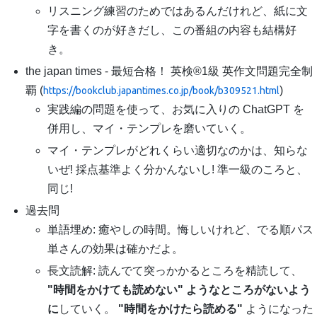
リスニング練習のためではあるんだけれど、紙に文
字を書くのが好きだし、この番組の内容も結構好
き。
the japan times - 最短合格！ 英検®1級 英作文問題完全制
覇 (
)
https://bookclub.japantimes.co.jp/book/b309521.html
実践編の問題を使って、お気に入りの ChatGPT を
併用し、マイ・テンプレを磨いていく。
マイ・テンプレがどれくらい適切なのかは、知らな
いぜ! 採点基準よく分かんないし! 準一級のころと、
同じ!
過去問
単語埋め: 癒やしの時間。悔しいけれど、でる順パス
単さんの効果は確かだよ。
長文読解: 読んでて突っかかるところを精読して、
"時間をかけても読めない" ようなところがないよう
に
していく。
"時間をかけたら読める"
ようになった