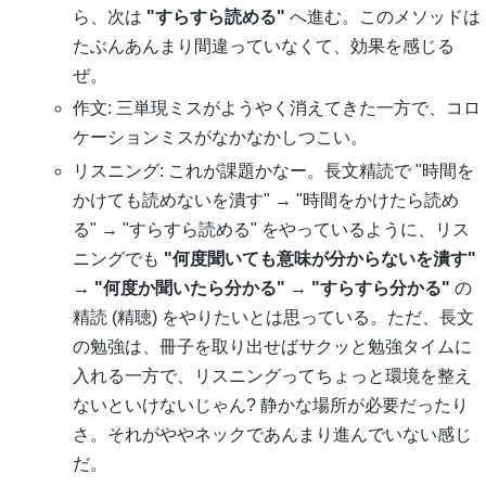
ら、次は
"すらすら読める"
へ進む。このメソッドは
たぶんあんまり間違っていなくて、効果を感じる
ぜ。
作文: 三単現ミスがようやく消えてきた一方で、コロ
ケーションミスがなかなかしつこい。
リスニング: これが課題かなー。長文精読で "時間を
かけても読めないを潰す" → "時間をかけたら読め
る" → "すらすら読める" をやっているように、リス
ニングでも
"何度聞いても意味が分からないを潰す"
→ "何度か聞いたら分かる" → "すらすら分かる"
の
精読 (精聴) をやりたいとは思っている。ただ、長文
の勉強は、冊子を取り出せばサクッと勉強タイムに
入れる一方で、リスニングってちょっと環境を整え
ないといけないじゃん? 静かな場所が必要だったり
さ。それがややネックであんまり進んでいない感じ
だ。