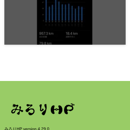
英検一級 でる順パス単 4訂版 覚えてないのどれ
だ大会を開催する
7ヶ月前
みろりHP
2025年は957km走った
7ヶ月前
みろりHP version 4.29.0