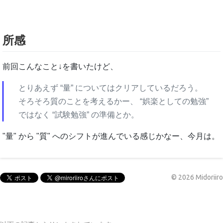
所感
前回こんなこと↓を書いたけど、
とりあえず “量” についてはクリアしているだろう。
そろそろ質のことを考えるかー、 “娯楽としての勉強”
ではなく “試験勉強” の準備とか。
"量" から "質" へのシフトが進んでいる感じかなー、今月は。
©
2026
Midoriiro