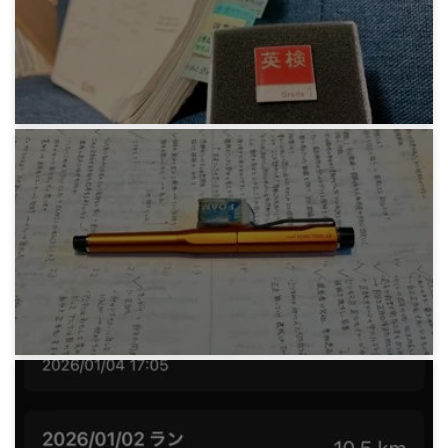
英検一級への道 2026-03 最後列縛りと試験合格
4ヶ月前
みろりHP
英検一級への道 番外編 英検バッジ取得
4ヶ月前
みろりHP