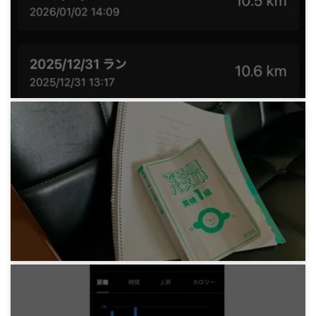
お気に入りのシャーペンの話をする - クルトガ
ダイブ
4ヶ月前
みろりHP
正月デブを防ぐ年末年始ぶっ通しランニング
2025-2026
7ヶ月前
みろりHP