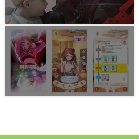
11ヶ月前
ゲーム
GEO で PS5 をレンタルして DEATH STRANDING
2 クリアまで
377日前
ゲーム
学園アイドルマスター 花海咲季 アイドルへの道
コンプまで