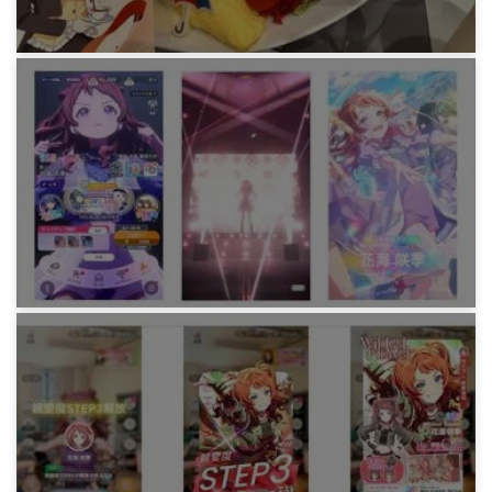
ゲーム
学園アイドルマスター 咲季さんの推し活を体験
してみるところまで
262日前
ゲーム
学園アイドルマスター 咲季さんの “雨上がりの
アイリス” をようやく入手するまで