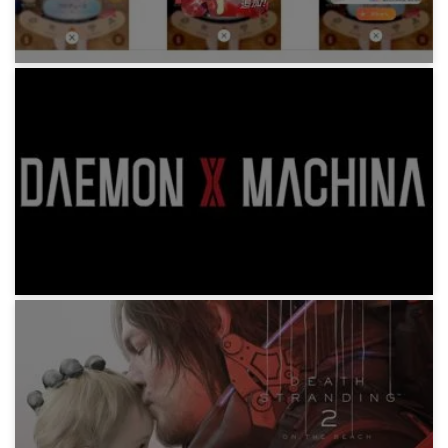
7ヶ月前
ゲーム
学園アイドルマスター 咲季さんの Step 3
"Wildest Flower" まで
4ヶ月前
ゲーム
DAEMON X MACHINA (デモンエクスマキナ) ク
リアまで