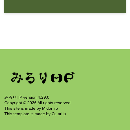
8年前
みろりHP
Macbookのセットアップつづき
9年前
みろりHP version 4.29.0
Copyright ©
2026
All rights reserved
This site is made by Midoriiro
This template is made by
Colorlib