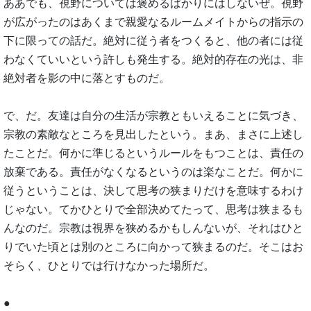
ああでも、視野については褒めるばかりにはしないぜ。視野
が広がったのはあくまで親愛なるルームメイトからの指示の
下に限っての話だ。絶対に従う者をつくると、他の者には従
わなくていいという許しも発生する。絶対的存在の光は、非
絶対者を影の中に落とすものだ。
で、だ。友達は自分の生活が宗教ともいえることに気づき、
宗教の素敵なところを見出したという。まあ、まさに上述し
たことだ。何かに準じるというルールをもつことは、責任の
放棄である。責任がなくなるというのは楽なことだ。何かに
従うということは、決して思考の狭まりだけを意味するわけ
じゃない。てかひとりで全部決めてたって、思考は狭まるも
んなのだ。宗教は視界を狭めるかもしんないが、それはひと
りでいた頃とは別のところに向かって狭まるのだ。そこはお
そらく、ひとりでは行けなかった場所だ。
●