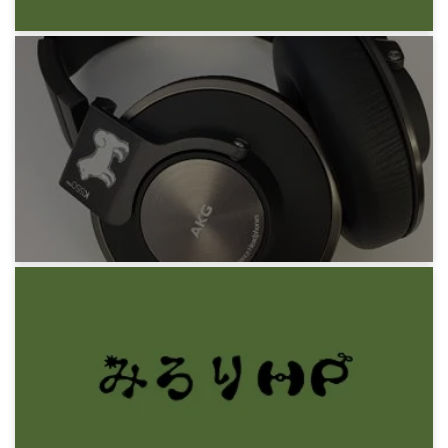
8年前
みろりHP
Macbookでマウスオーバーが効かなくなる問題
の解決
8年前
みろりHP
初ヘッドホン AKG K550