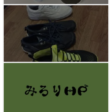
みろりHP
缶バッヂを作る
8年前
みろりHP
ランニングシューズ新調 Reebok