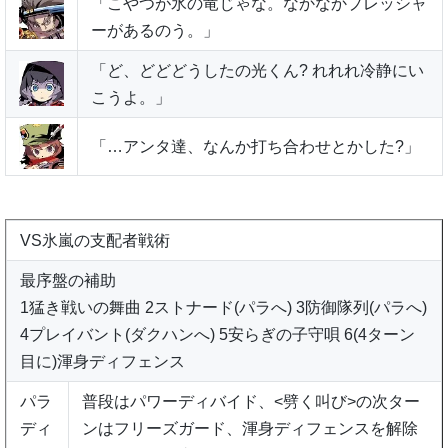
「こやつが氷の竜じゃな。なかなかプレッシャ
ーがあるのう。」
「ど、どどどうしたの光くん? れれれ冷静にい
こうよ。」
「…アンタ達、なんか打ち合わせとかした?」
VS氷嵐の支配者戦術
最序盤の補助
1猛き戦いの舞曲 2ストナード(パラへ) 3防御隊列(パラへ)
4プレイバント(ダクハンへ) 5安らぎの子守唄 6(4ターン
目に)渾身ディフェンス
パラ
普段はパワーディバイド、<劈く叫び>の次ター
ディ
ンはフリーズガード、渾身ディフェンスを解除