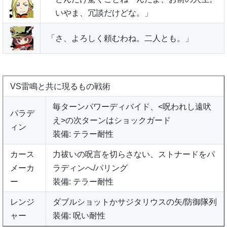
いやま、冗談だけどな。」
「さ、よろしく頼むわね。二人とも。」
VS雷鳴と共に現るもの戦術
毎ターンパワーディバイド、<呪われし遠吠
パラデ
え>の次ターンはショックガード
ィン
装備: テラー耐性
カース
力祓いの呪言を切らさない、ストナードをパ
メーカ
ラディンへ/パリング
ー
装備: テラー耐性
レンジ
ダブルショットかサジタリウスの矢/防御隊列
ャー
装備: 呪い耐性