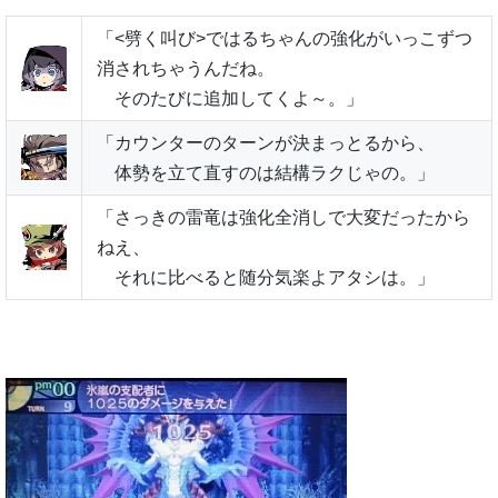
「<劈く叫び>ではるちゃんの強化がいっこずつ
消されちゃうんだね。
そのたびに追加してくよ～。」
「カウンターのターンが決まっとるから、
体勢を立て直すのは結構ラクじゃの。」
「さっきの雷竜は強化全消しで大変だったから
ねえ、
それに比べると随分気楽よアタシは。」