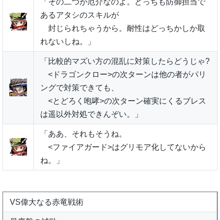
「その二つが厄介なのよ。どっちも防御担当で
あるアタシのスキルが
封じられちゃうから。耐性はどっちかしか取
れないしね。」
「比較的マズい方の混乱に対策したらどうじゃ?
<ドラゴンクロー>の次ターンは他の者がパリ
ングで対策できても、
<とどろく咆哮>の次ターン確実にくるブレス
は遥以外対処できんぞい。」
「ああ、それもそうね。
<ファイアガード>はグリモア化してないから
ね。」
VS偉大なる赤竜戦術