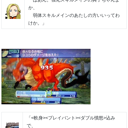
か、
弱体スキルメインのあたしの方いいってわ
けか。」
「<軟身><プレイバント><ダブル憤怒>込み
で、