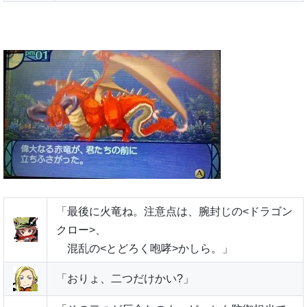
「最後に火竜ね。注意点は、腕封じの<ドラゴン
クロー>、
混乱の<とどろく咆哮>かしら。」
「おりょ、二つだけかい?」