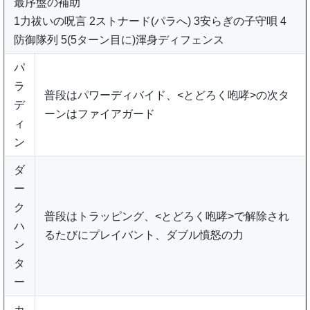
最序盤の補助
1力祓いの呪言 2ストナード(パラへ) 3安らぎの子守唄 4
防御隊列 5(5ターン目に)渾身ディフェンス
パ
ラ
普段はパワーディバイド、<とどろく咆哮>の次タ
デ
ーンはファイアガード
ィ
ン
ダ
ー
ク
普段はトラッピング、<とどろく咆哮>で解除され
ハ
るたびにプレイバント、ダブル憤怒の力
ン
タ
ー
カ