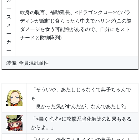
ー
軟身の呪言、補助延長、<ドラゴンクロー>でパラ
ス
ディンが腕封じ食らったら中央でパリング(この際
メ
ダメージを食う可能性があるので、自分にもスト
ー
ナードと防御隊列)
カ
ー
装備: 全員混乱耐性
「そういや、あたしじゃなくて典子ちゃんで
も
良かった気がすんだが、なんであたし?」
「<轟く咆哮>に攻撃系強化解除の効果もある
からよ。」
「はあん。強化スキルメインの典子ちゃんよ