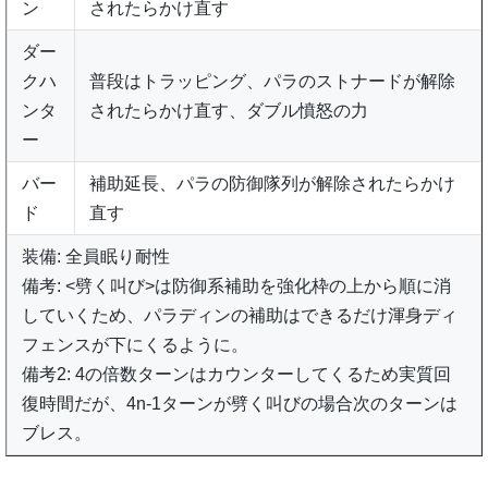
ン
されたらかけ直す
ダー
クハ
普段はトラッピング、パラのストナードが解除
ンタ
されたらかけ直す、ダブル憤怒の力
ー
バー
補助延長、パラの防御隊列が解除されたらかけ
ド
直す
装備: 全員眠り耐性
備考: <劈く叫び>は防御系補助を強化枠の上から順に消
していくため、パラディンの補助はできるだけ渾身ディ
フェンスが下にくるように。
備考2: 4の倍数ターンはカウンターしてくるため実質回
復時間だが、4n-1ターンが劈く叫びの場合次のターンは
ブレス。