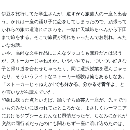
伊豆を旅行してた学生さんが、道すがら旅芸人の一座と出会
う。かれは一座の踊り子に恋をしてしまったので、頑張って
かれらの旅の道連れに加わる。一緒に天城峠らへんから下田
まで旅をする。そこで旅費が切れちゃったんでお別れ。みた
いなお話。
いや、高尚な文学作品にこんなツッコミも無粋だとは思う
が、ストーカーじゃねえか。いやいやでも、ついつい好きな
子と帰り道を合わせちゃったり、同じ選択授業を選んじゃっ
たり、そういうライトなストーカー経験は俺もあるしなあ。
「ストーカーじゃねえか!
でも分かる、分かるぞ青年よ
」と
か言いながら読んでいた。
印象に残った点といえば、踊り子ら旅芸人一座が、先々で汚
いものみたいに扱われてたところかな。まさしくルーマニア
におけるジプシーとおんなじ風情だったぞ。ちなみにかれが
突然の同行者だったのにも関わらず一座に溶け込めたのは、