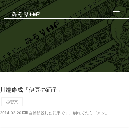
川端康成『伊豆の踊子』
感想文
2014-02-20
自動移設した記事です。崩れてたらゴメン。