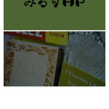
上橋菜穂子『獣の奏者』
11年前
感想文
千松信也『ぼくは猟師になった』
11年前
感想文