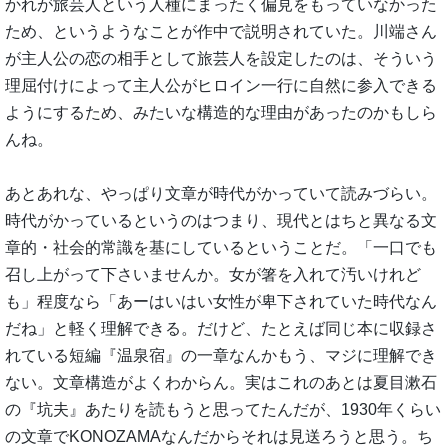
かれが旅芸人という人種にまったく偏見をもっていなかった
ため、というようなことが作中で説明されていた。川端さん
が主人公の恋の相手として旅芸人を設定したのは、そういう
理屈付けによって主人公がヒロイン一行に自然に参入できる
ようにするため、みたいな構造的な理由があったのかもしら
んね。
あとあれな、やっぱり文章が時代がかっていて読みづらい。
時代がかっているというのはつまり、現代とはちと異なる文
章的・社会的常識を基にしているということだ。「一口でも
召し上がって下さいませんか。女が箸を入れて汚いけれど
も」程度なら「あーはいはい女性が卑下されていた時代なん
だね」と軽く理解できる。だけど、たとえば同じ本に収録さ
れている短編『温泉宿』の一章なんかもう、マジに理解でき
ない。文章構造がよくわからん。実はこれのあとは夏目漱石
の『坑夫』あたりを読もうと思ってたんだが、1930年くらい
の文章でKONOZAMAなんだからそれは見送ろうと思う。ち