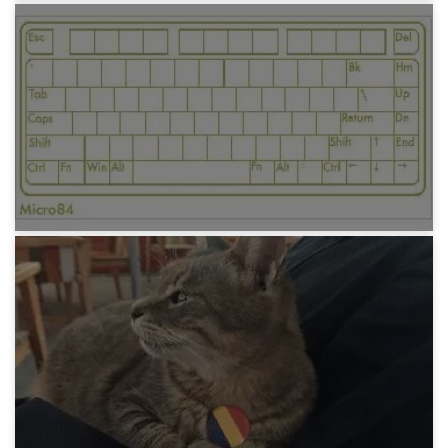
みろりHP
緑さんの素材ごはん
6年前
みろりHP
最強キーボード選手権ミドリカップ 2019
6年前