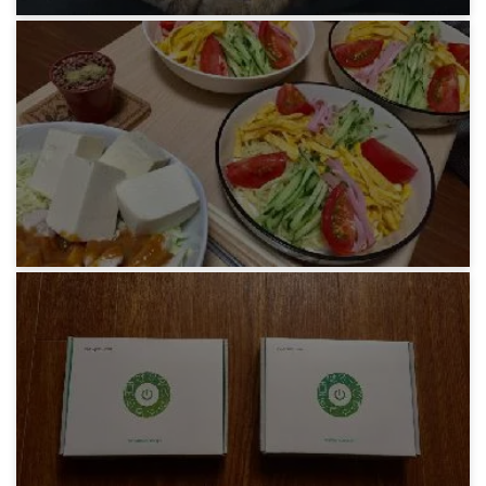
みろりHP
ルーマニアへの行き方
6年前
みろりHP
我々のごはん
6年前