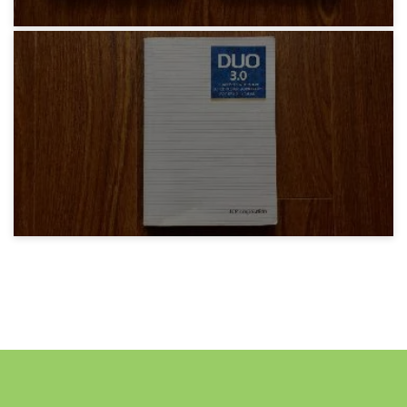
みろりHP
モバイルバッテリー Sunvalley RAVPower
20100mAh RP-PB059
6年前
みろりHP
英語の勉強 『DUO3.0』 おわり