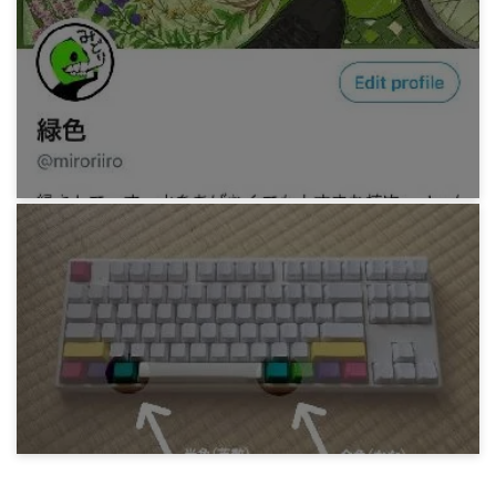
1年使った HKC 曲面ディスプレイのレビューを
する
4年前
みろりHP
昔なじみのひよサンに Skeb を依頼した
4年前
みろりHP