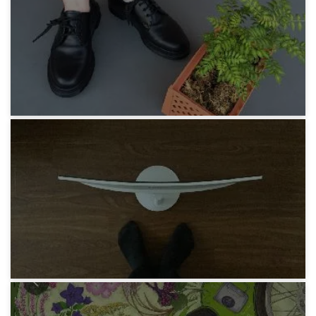
「猫 WIN」 T-shirt
5年前
みろりHP
Dr.Martens 2足目 1461 MONO 3 HOLE
5年前
みろりHP