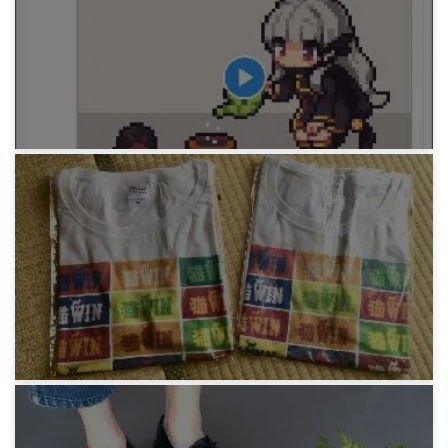
みろりHP
『停滞少女』作者さんに Skeb を依頼した
4年前
みろりHP