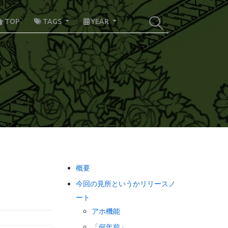
TOP
TAGS
YEAR
概要
今回の見所というかリリースノ
ート
アホ機能
「何年前」