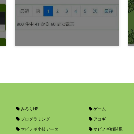
Sublime ちゃんの find_under_expand
バグ
6年前
プログラミング
ページネーション・ノート
7年前
みろりHP
ゲーム
プログラミング
アコギ
マビノギ小技データ
マビノギ戦闘系