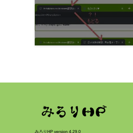
みろりHP v3.7
6年前
プログラミング
Javascript 突然誘惑してくるタイトル
6年前
みろりHP version 4.29.0