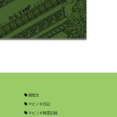
みろりHP v3.8
6年前
プログラミング
みろりHP v3.5
6年前
感想文
マビノギ日記
マビノギ精霊記録