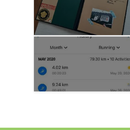
みろりHP
8代目クロッキー帳
6年前
みろりHP
キロ5 2020年05月