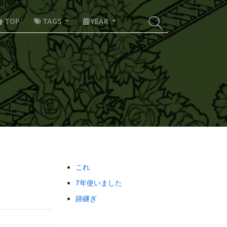
TOP
TAGS
YEAR
これ
7年使いました
跡継ぎ