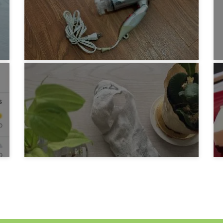
みろりHP
ドライヤー買い替え
5年前
みろりHP
靴下に穴が空いた