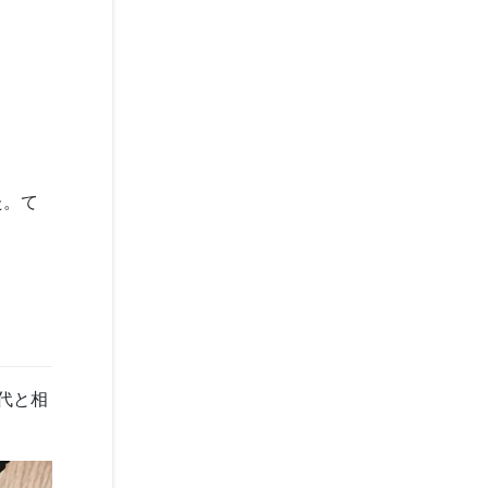
た。て
代と相