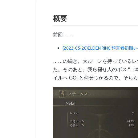
概要
前回……
(2022-05-28)ELDEN RING 預
……の続き。大ルーンを持っているレ
た。そのあと、我ら褪せ人のボス “二
イルへ GO! と仰せつかるので、そち