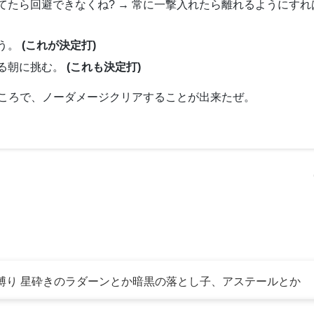
てたら回避できなくね? → 常に一撃入れたら離れるようにすれ
う。
(これが決定打)
る朝に挑む。
(これも決定打)
ころで、ノーダメージクリアすることが出来たぜ。
言者初期レベル縛り 星砕きのラダーンとか暗黒の落とし子、アステールとか