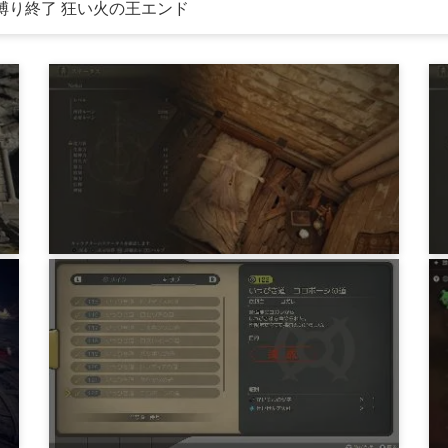
期レベル縛り終了 狂い火の王エンド
ゲーム
ELDEN RING 預言者初期レベル縛り フ
ィアの英雄、英雄のガーゴイル、神喰
らいの大蛇とか
3年前