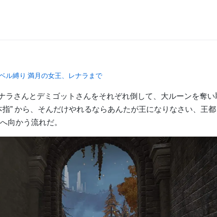
言者初期レベル縛り 満月の女王、レナラまで
ナラさんとデミゴットさんをそれぞれ倒して、大ルーンを奪い
本指” から、そんだけやれるならあんたが王になりなさい、王
らへ向かう流れだ。