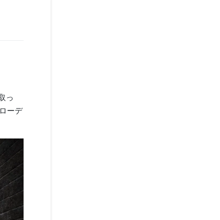
取っ
都ローデ