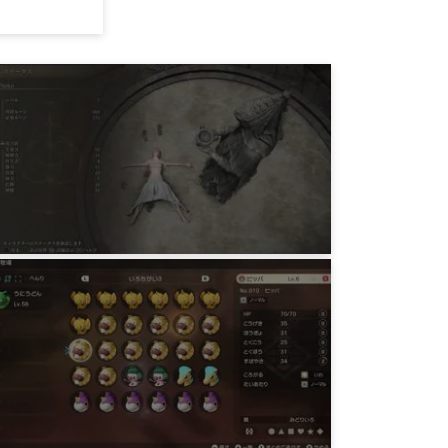
ゲーム
ELDEN RING 預言者初期レベル縛り 忌
み王、モーゴットと神肌のふたりまで
3年前