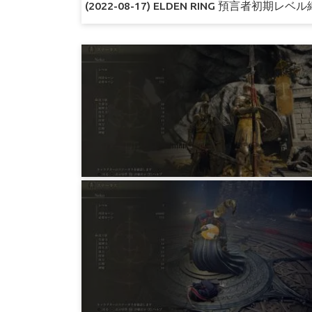
(2022-08-17) ELDEN RING 預言者初
ゲーム
ELDEN RING 預言者初期レベル縛り 星
砕きのラダーンとか暗黒の落とし子、
アステールとか
4年前