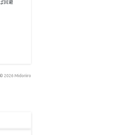
ば回避
©
2026
Midoriiro