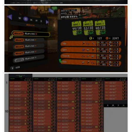
ゲーム
Armored Core 6 レイヴンの火エンド
2年前
ゲーム
Splatoon3 シェケナダム・カンスト
1年前