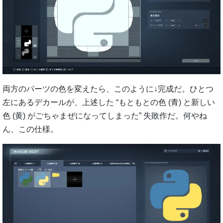
両方のパーツの色を変えたら、このように↓完成だ。ひとつ
左にあるデカールが、上述した “もともとの色 (青) と新しい
色 (黄) がごちゃまぜになってしまった” 失敗作だ。何やね
ん、この仕様。