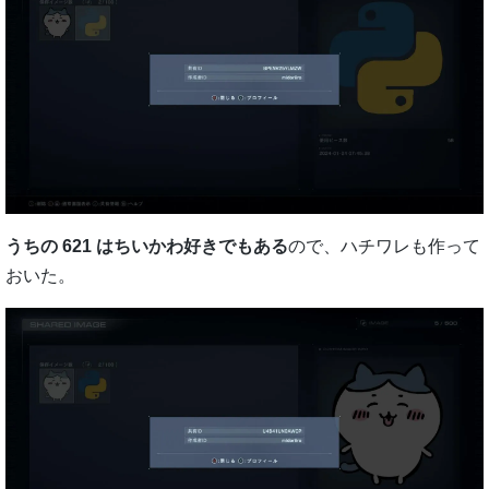
うちの 621 はちいかわ好きでもある
ので、ハチワレも作って
おいた。