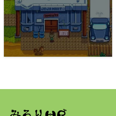
ゲーム
Stardew Valley 「Mystery Of The Stardrops」
まで
7年前
ゲーム
Stardew Valley 「Local Legend」まで
7年前