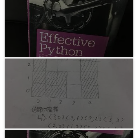
Sublime Text3 3.1.1でビルドができなくなった
問題
7年前
プログラミング
Brett Slatkin『Effective Python』その2 関数
7年前
プログラミング