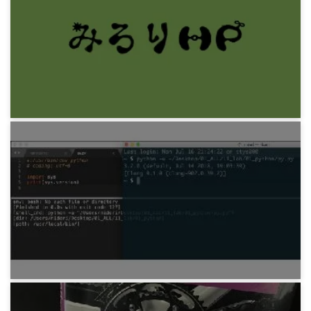
Python 重複順列を自分で作りたい
7年前
プログラミング
Python 雪子さん問題
8年前
プログラミング