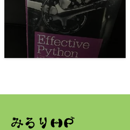
Python 迷路を解くプログラム
8年前
プログラミング
Brett Slatkin『Effective Python』その1 Python
流思考
7年前