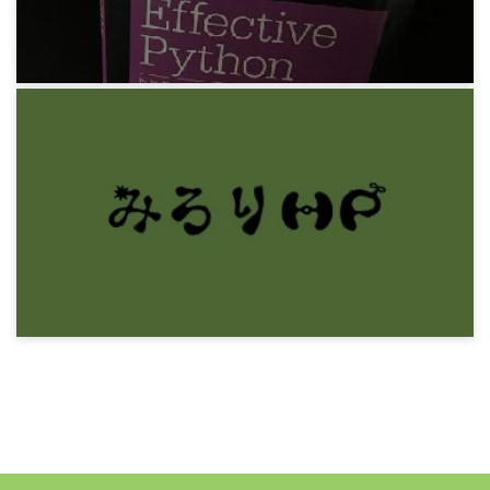
8年前
プログラミング
Brett Slatkin『Effective Python』その1 Python
流思考
7年前
プログラミング
Python 素数