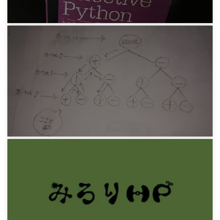
プログラミング
Brett Slatkin『Effective Python』その3 クラス
と継承
7年前
プログラミング
Python 重複順列を自分で作りたい