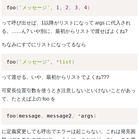
foo
(
'メッセージ'
,
1
,
2
,
3
,
4
)
って呼び出せば、1以降がリストになって args に代入され
る。……ん? いや別に、最初からリストで渡せばよくね?
ちなみにすでにリストになってるなら
foo
(
'メッセージ'
,
*
list
)
って渡せる。いや、最初からリストでよくね???
可変長位置引数を使うとき注意しないといけないことがあっ
て、たとえば上の foo を
foo
(
message
,
 message2
,
*
args
)
に定義変更しても呼出でエラーは起こらない。これは発見困