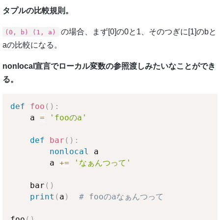
タプルの比較規則。
の場合、まず[0]の0と1、そのつぎに[1]のbと
(0, b) (1, a)
aの比較になる。
nonlocal宣言でローカル変数の参照渡しみたいなことができ
る。
def
foo
(
)
:
    a 
=
'fooのa'
def
bar
(
)
:
nonlocal
 a

        a 
+=
'なぁんつって'
    bar
(
)
print
(
a
)
# fooのaなぁんつって
foo
(
)