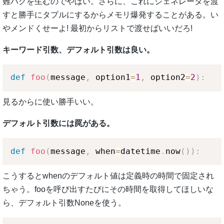
難バグを生むのでやばい。さらに、これにジェネレータを渡
すと勝手にタプルにするからメモリ爆発することがある。い
やメンドくせーよ! 最初からリストで渡せばいいだろ!
キーワード引数、デフォルト引数は良い。
def
foo
(
message
,
 option1
=
1
,
 option2
=
2
)
:
見るからに使い勝手いい。
デフォルト引数には罠がある。
def
foo
(
message
,
 when
=
datetime
.
now
(
)
)
:
こうするとwhenのデフォルト値は定義時の時間で固定され
ちゃう。fooを呼び出すたびにその時間を取得してほしいな
ら、デフォルト引数Noneを使う。