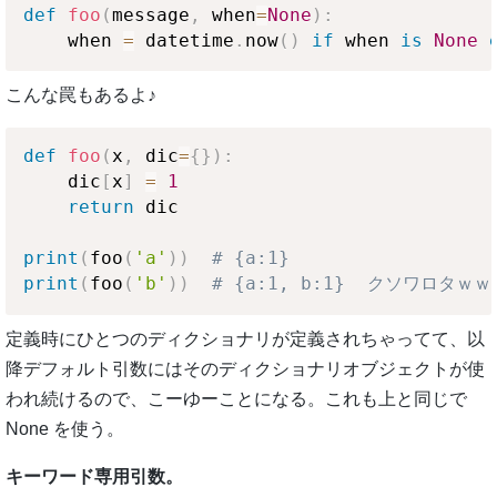
def
foo
(
message
,
 when
=
None
)
:
    when 
=
 datetime
.
now
(
)
if
 when 
is
None
こんな罠もあるよ♪
def
foo
(
x
,
 dic
=
{
}
)
:
    dic
[
x
]
=
1
return
 dic

print
(
foo
(
'a'
)
)
# {a:1}
print
(
foo
(
'b'
)
)
# {a:1, b:1}  クソワロタｗｗ
定義時にひとつのディクショナリが定義されちゃってて、以
降デフォルト引数にはそのディクショナリオブジェクトが使
われ続けるので、こーゆーことになる。これも上と同じで
None を使う。
キーワード専用引数。