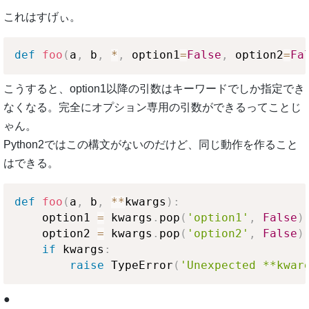
これはすげぃ。
def
foo
(
a
,
 b
,
*
,
 option1
=
False
,
 option2
=
Fa
こうすると、option1以降の引数はキーワードでしか指定でき
なくなる。完全にオプション専用の引数ができるってことじ
ゃん。
Python2ではこの構文がないのだけど、同じ動作を作ること
はできる。
def
foo
(
a
,
 b
,
**
kwargs
)
:
    option1 
=
 kwargs
.
pop
(
'option1'
,
False
)
    option2 
=
 kwargs
.
pop
(
'option2'
,
False
)
if
 kwargs
:
raise
 TypeError
(
'Unexpected **kwar
●