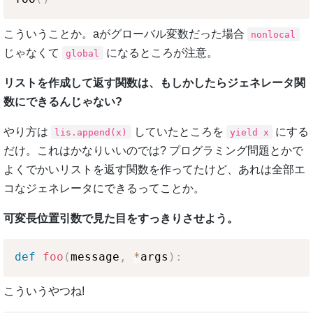
こういうことか。aがグローバル変数だった場合
nonlocal
じゃなくて
になるところが注意。
global
リストを作成して返す関数は、もしかしたらジェネレータ関
数にできるんじゃない?
やり方は
していたところを
にする
lis.append(x)
yield x
だけ。これはかなりいいのでは? プログラミング問題とかで
よくでかいリストを返す関数を作ってたけど、あれは全部エ
コなジェネレータにできるってことか。
可変長位置引数で見た目をすっきりさせよう。
def
foo
(
message
,
*
args
)
:
こういうやつね!