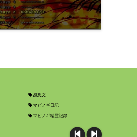
11年前
ゲーム
東方風神録N早苗さんハイスコア
12年前
感想文
マビノギ日記
マビノギ精霊記録