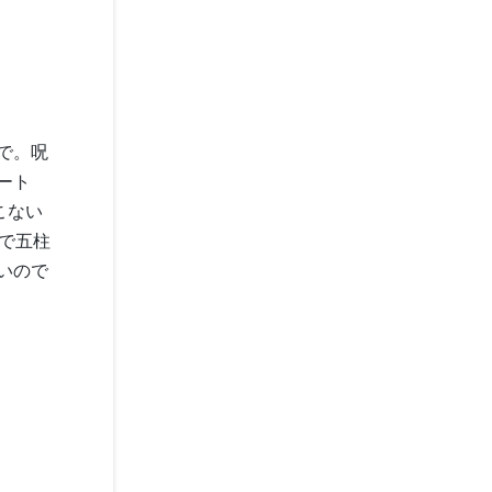
で。呪
ート
こない
で五柱
いので
。