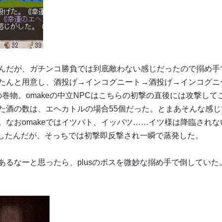
んだが、ガチンコ勝負では到底敵わない感じだったので搦め手
たんと用意し、酒投げ→インコグニート→酒投げ→インコグニ
巻物。omakeの中立NPCはこちらの初撃の直後には攻撃して
た酒の数は、エヘカトルの場合55個だった。とまあそんな感じ
。なおomakeではイツパト、イッパツ……イツ様は降臨されな
びしたんだが、そっちでは初撃即反撃され一瞬で蒸発した。
るなーと思ったら、plusのボスを微妙な搦め手で倒していた