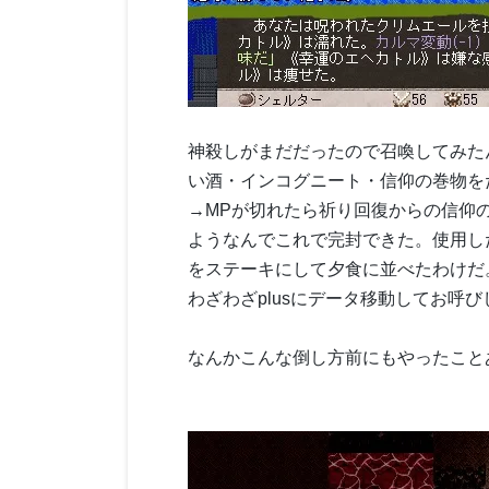
神殺しがまだだったので召喚してみた
い酒・インコグニート・信仰の巻物を
→MPが切れたら祈り回復からの信仰の
ようなんでこれで完封できた。使用し
をステーキにして夕食に並べたわけだ
わざわざplusにデータ移動してお呼
なんかこんな倒し方前にもやったことあ