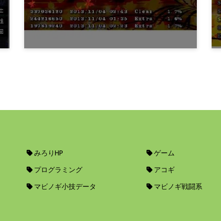
12年前
ゲーム
東方風神録EXクリア
12年前
みろりHP
ゲーム
プログラミング
アコギ
マビノギ小技データ
マビノギ戦闘系