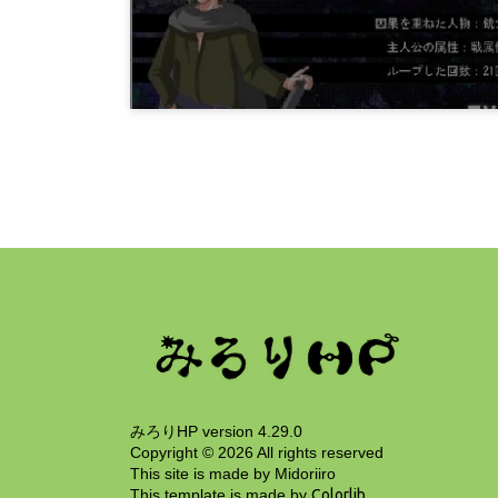
12年前
ゲーム
帝国魔導院決闘科
12年前
みろりHP version 4.29.0
Copyright ©
2026
All rights reserved
This site is made by Midoriiro
This template is made by
Colorlib