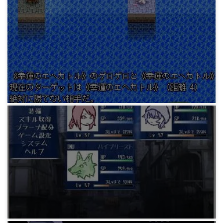
ゲーム
帝国魔導院決闘科
12年前
ゲーム
週末elona 神様これくしょん
12年前