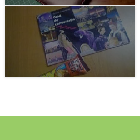
みろりHP
システム手帳
12年前
みろりHP
水とライオンバー
12年前