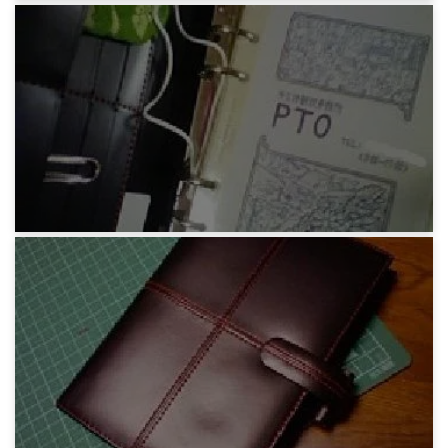
みろりHP
郊外
13年前
みろりHP
手帳用の絵はもう一枚
12年前