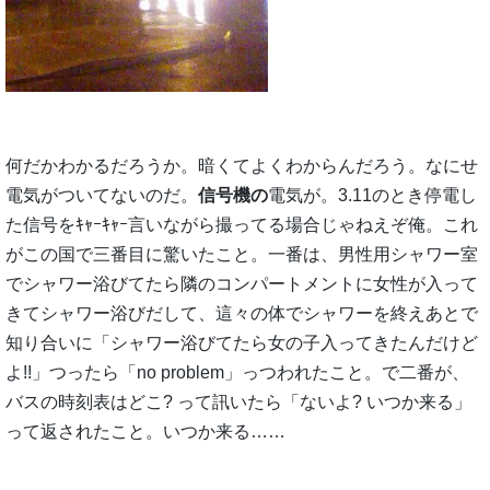
何だかわかるだろうか。暗くてよくわからんだろう。なにせ
電気がついてないのだ。
信号機の
電気が。3.11のとき停電し
た信号をｷｬｰｷｬｰ言いながら撮ってる場合じゃねえぞ俺。これ
がこの国で三番目に驚いたこと。一番は、男性用シャワー室
でシャワー浴びてたら隣のコンパートメントに女性が入って
きてシャワー浴びだして、這々の体でシャワーを終えあとで
知り合いに「シャワー浴びてたら女の子入ってきたんだけど
よ!!」つったら「no problem」っつわれたこと。で二番が、
バスの時刻表はどこ? って訊いたら「ないよ? いつか来る」
って返されたこと。いつか来る……