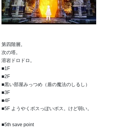
第四階層。
次の塔。
溶岩ドロドロ。
■1F
■2F
■黒い部屋みっつめ（盾の魔法のしるし）
■3F
■4F
■5F ようやくボスっぽいボス。けど弱い。
■5th save point