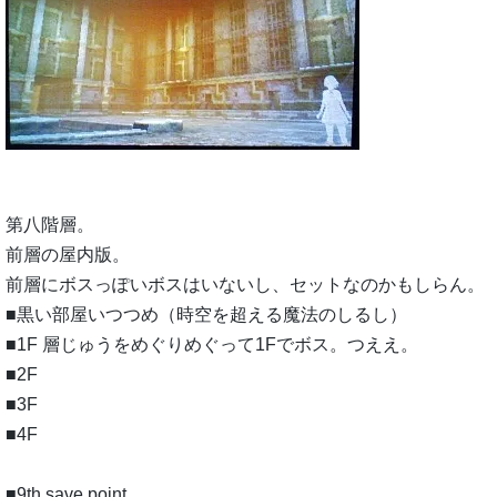
第八階層。
前層の屋内版。
前層にボスっぽいボスはいないし、セットなのかもしらん。
■黒い部屋いつつめ（時空を超える魔法のしるし）
■1F 層じゅうをめぐりめぐって1Fでボス。つええ。
■2F
■3F
■4F
■9th save point