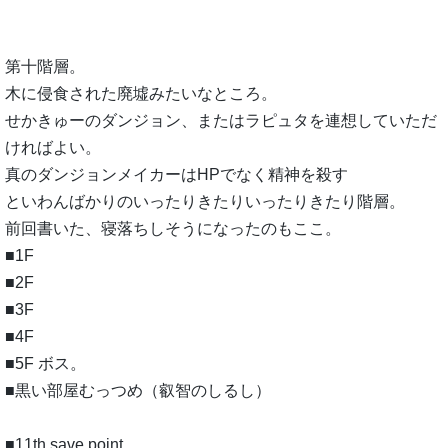
第十階層。
木に侵食された廃墟みたいなところ。
せかきゅーのダンジョン、またはラピュタを連想していただ
ければよい。
真のダンジョンメイカーはHPでなく精神を殺す
といわんばかりのいったりきたりいったりきたり階層。
前回書いた、寝落ちしそうになったのもここ。
■1F
■2F
■3F
■4F
■5F ボス。
■黒い部屋むっつめ（叡智のしるし）
■11th save point