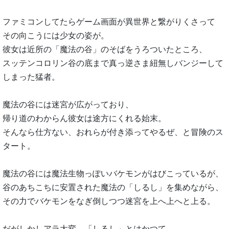
ファミコンしてたらゲーム画面が異世界と繋がりくさって
その向こうには少女の姿が。
彼女は近所の「魔法の谷」のそばをうろついたところ、
スッテンコロリン谷の底まで真っ逆さま紐無しバンジーして
しまった猛者。
魔法の谷には迷宮が広がっており、
帰り道のわからん彼女は途方にくれる始末。
そんなら仕方ない、おれらが付き添ってやるぜ、と冒険のス
タート。
魔法の谷には魔法生物っぽいバケモンがはびこっているが、
谷のあちこちに安置された魔法の「しるし」を集めながら、
その力でバケモンをなぎ倒しつつ迷宮を上へ上へと上る。
だがしかしアラ大変、「しるし」とはかつて