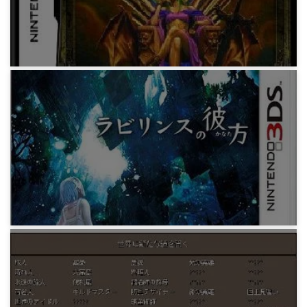
14年前
ゲーム
「エルミナージュ2」序盤まで
14年前
ゲーム
「ラビリンスの彼方」