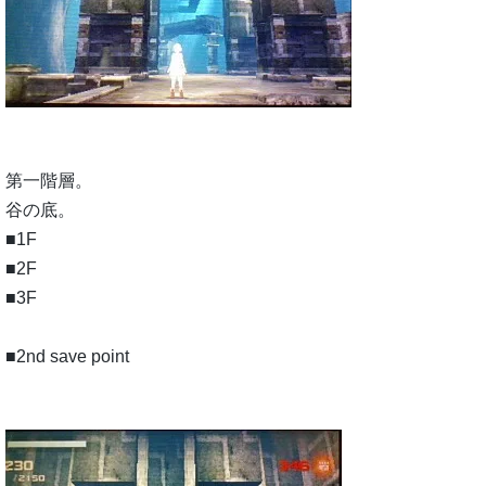
第一階層。
谷の底。
■1F
■2F
■3F
■2nd save point