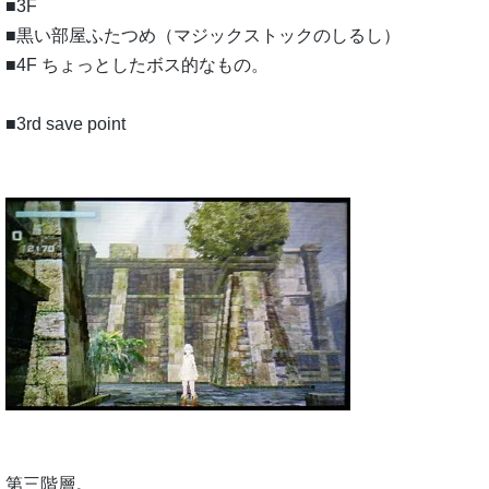
■3F
■黒い部屋ふたつめ（マジックストックのしるし）
■4F ちょっとしたボス的なもの。
■3rd save point
第三階層。