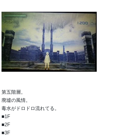
第五階層。
廃墟の風情。
毒水がドロドロ流れてる。
■1F
■2F
■3F