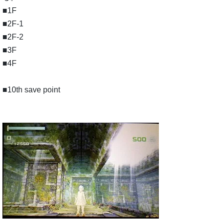
■1F
■2F-1
■2F-2
■3F
■4F
■10th save point