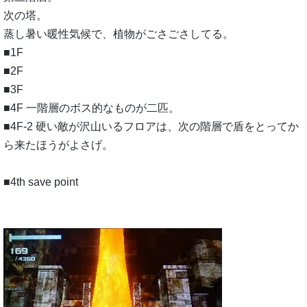
次の塔。
蒸し暑い暖性気候で、植物がごさごさしてる。
■1F
■2F
■3F
■4F 一階層のボス的なものが二匹。
■4F-2 硬い敵が沢山いるフロアは、次の階層で盾をとってか
ら来たほうがよさげ。
■4th save point