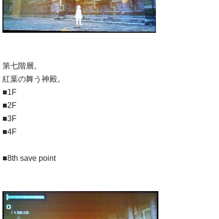
第七階層。
紅葉の舞う神殿。
■1F
■2F
■3F
■4F
■8th save point