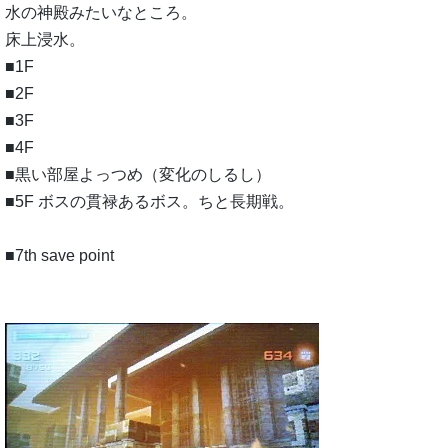
水の神殿みたいなところ。
床上浸水。
■1F
■2F
■3F
■4F
■黒い部屋よっつめ（変化のしるし）
■5F ボスの貫禄あるボス。ちと長期戦。
■7th save point