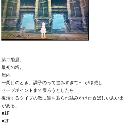
第二階層。
最初の塔。
屋内。
一周目のとき、調子のって進みすぎてPTが壊滅し
セーブポイントまで戻ろうとしたら
復活するタイプの敵に道を遮られ詰みかけた香ばしい思い出
がある。
■1F
■2F