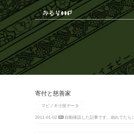
寄付と慈善家
マビノギ小技データ
2011-01-02
自動移設した記事です。崩れてたら