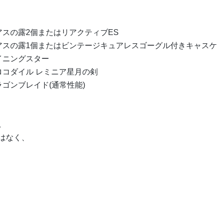
スの露2個またはリアクティブES
アスの露1個またはビンテージキュアレスゴーグル付きキャスケ
イニングスター
ロコダイル レミニア星月の剣
ゴンブレイド(通常性能)
。
はなく、