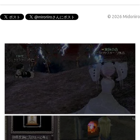
©
2026
Midoriiro
マビノギ小技データ