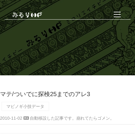
マテ/ついでに探検25までのアレ3
マビノギ小技データ
2010-11-02
自動移設した記事です。崩れてたらゴメン。