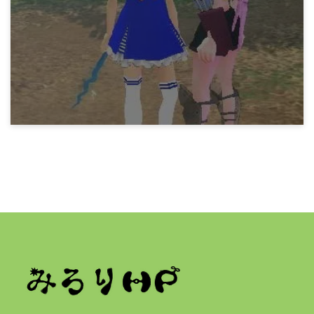
騎乗可能白虎
15年前
マビノギ小技データ
探検25までの発掘数・続
15年前