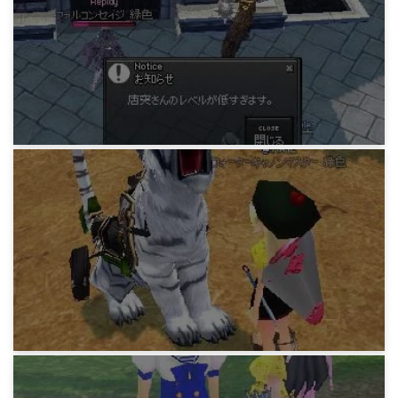
引っ掛ける技術
15年前
マビノギ小技データ
探検25までの発掘数・続2(L)
15年前
マビノギ小技データ