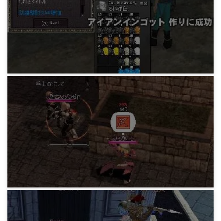
ワイン作り
15年前
マビノギ小技データ
鋼の錬金術師タイトル収集イベント
15年前
マビノギ小技データ