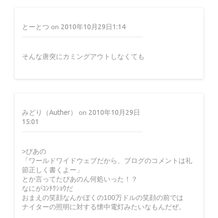
とーとつ
on
2010年10月29日1:14
そんな唐突にカミングアウトしなくても
みどり（Auther）
on
2010年10月29日
15:01
>ぴあの
「ワールドワイドウェブだから、ブログのコメントは礼
節正しく書くよー」
とか言ってたぴあのん何処いった！？
なにがｺﾝﾁｸｼｮｳだ
おまえの笑顔なんかぼくの100万ドルの笑顔の前では
ナイターの照明に対する懐中電灯みたいなもんだぜ。