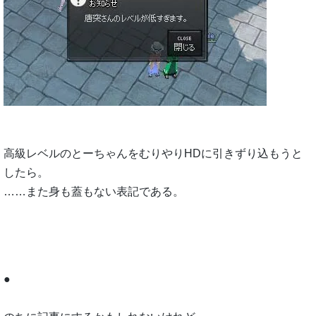
高級レベルのとーちゃんをむりやりHDに引きずり込もうと
したら。
……また身も蓋もない表記である。
●