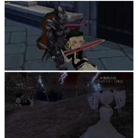
マビノギ小技データ
マテ/ついでに探検25までのアレ3
15年前