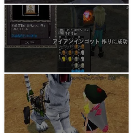
マビノギ小技データ
ワイン作り
15年前
マビノギ小技データ
鋼の錬金術師タイトル収集イベント
15年前