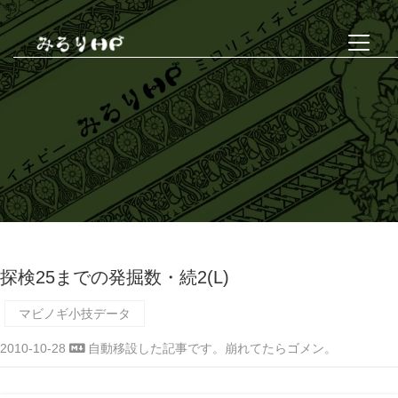
探検25までの発掘数・続2(L)
マビノギ小技データ
2010-10-28
自動移設した記事です。崩れてたらゴメン。