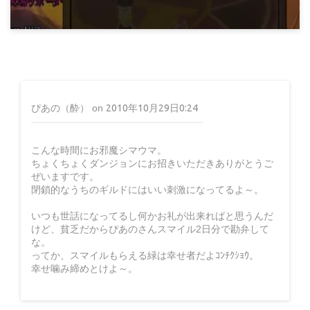
15年前
マビノギ小技データ
探検25までの発掘数
ぴあの（酔）
on
2010年10月29日0:24
こんな時間にお邪魔シマウマ。
ちょくちょくダンジョンにお招きいただきありがとうご
15年前
ぜいますです。
閉鎖的なうちのギルドにはいい刺激になってるよ～。
いつも世話になってるし何かお礼が出来ればと思うんだ
けど、貧乏だからぴあのさんスマイル2日分で勘弁して
な。
ってか、スマイルもらえる緑は幸せ者だよｺﾝﾁｸｼｮｳ。
幸せ噛み締めとけよ～。