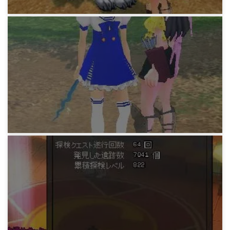
マビノギ小技データ
騎乗可能白虎
15年前
マビノギ小技データ
探検25までの発掘数・続