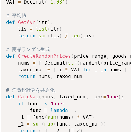
VAT 
=
 Decimal
(
'1.08'
)
# 平均値
def
GetAvr
(
itr
)
:
    lis 
=
list
(
itr
)
return
sum
(
lis
)
/
len
(
lis
)
# 商品ランダム生成
def
CreateRandomPrices
(
price_range
,
 goods_
    nums 
=
[
 Decimal
(
str
(
randint
(
price_ran
    taxed_num 
=
[
 i 
*
 VAT 
for
 i 
in
 nums 
]
return
 nums
,
 taxed_num

# 消費税計算を共通化。
def
CalcVat
(
nums
,
 taxed_num
,
 func
=
None
)
:
if
 func 
is
None
:
        func 
=
lambda
_
:
 _

    _1 
=
 func
(
sum
(
nums
)
*
 VAT
)
    _2 
=
sum
(
map
(
func
,
 taxed_num
)
)
return
(
_1
,
 _2
,
 _1
-
_2
)