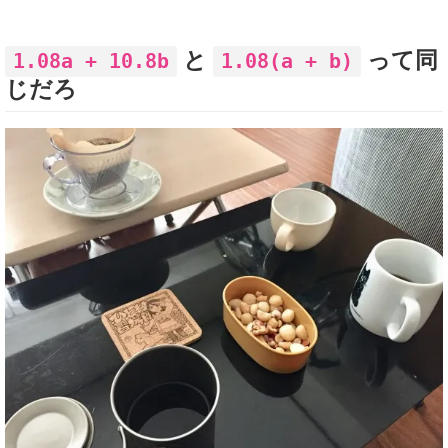
と
って同
1.08a + 10.8b
1.08(a + b)
じだろ