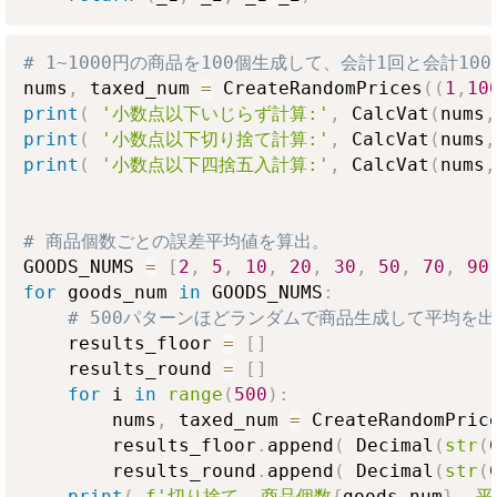
# 1~1000円の商品を100個生成して、会計1回と会計1
nums
,
 taxed_num 
=
 CreateRandomPrices
(
(
1
,
10
print
(
'小数点以下いじらず計算:'
,
 CalcVat
(
nums
,
print
(
'小数点以下切り捨て計算:'
,
 CalcVat
(
nums
,
print
(
'小数点以下四捨五入計算:'
,
 CalcVat
(
nums
,
# 商品個数ごとの誤差平均値を算出。
GOODS_NUMS 
=
[
2
,
5
,
10
,
20
,
30
,
50
,
70
,
90
for
 goods_num 
in
 GOODS_NUMS
:
# 500パターンほどランダムで商品生成して平均を
    results_floor 
=
[
]
    results_round 
=
[
]
for
 i 
in
range
(
500
)
:
        nums
,
 taxed_num 
=
 CreateRandomPric
        results_floor
.
append
(
 Decimal
(
str
(
        results_round
.
append
(
 Decimal
(
str
(