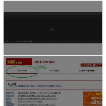
プログラミング
みろりHP v3.1
7年前
プログラミング
VSのデバッグで特定ファイルのみ変数がウォッ
チできない問題
6年前