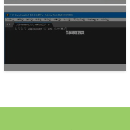
プログラミング
お名前でとったドメインの「IPアドレスが見つ
かりません」状態について
6年前
プログラミング
Windows10上での Sublime Text3 IME 不具合が
ようやく修正
6年前