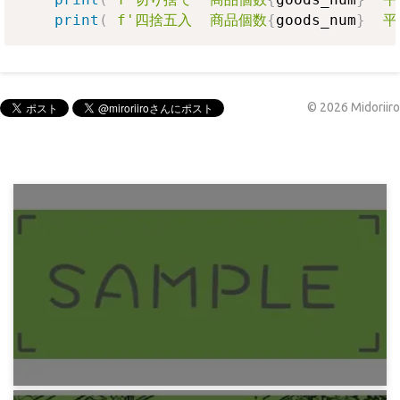
print
(
f'切り捨て  商品個数
{
goods_num
}
  
print
(
f'四捨五入  商品個数
{
goods_num
}
  
©
2026
Midoriiro